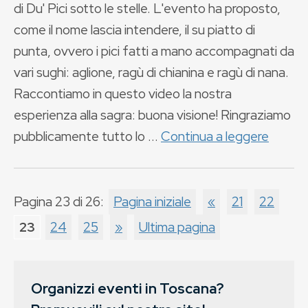
di Du' Pici sotto le stelle. L'evento ha proposto,
come il nome lascia intendere, il su piatto di
punta, ovvero i pici fatti a mano accompagnati da
vari sughi: aglione, ragù di chianina e ragù di nana.
Raccontiamo in questo video la nostra
esperienza alla sagra: buona visione! Ringraziamo
pubblicamente tutto lo ...
Continua a leggere
Pagina 23 di 26:
Pagina iniziale
«
21
22
23
24
25
»
Ultima pagina
Organizzi eventi in Toscana?