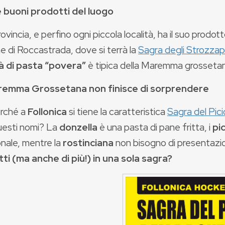
 e buoni prodotti del luogo
ovincia, e perfino ogni piccola località, ha il suo prodot
e di Roccastrada, dove si terrà la
Sagra degli Strozzapr
à di pasta “povera”
è tipica della Maremma grossetana
remma Grossetana non finisce di sorprendere
erché a
Follonica
si tiene la caratteristica
Sagra del Pici
questi nomi? La
donzella
è una pasta di pane fritta, i
pi
onale, mentre la
rostinciana
non bisogno di presentazi
ti (ma anche di più!) in una sola sagra?