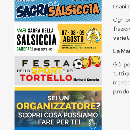
I sani
Ogni pr
frazion
variet
La Ma
Già, p
tutti 
meridi
prodot