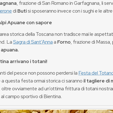
icagnana
, frazione di San Romano in Garfagnana, li servir
erone
di
Buti
si sposeranno invece con i sughi e le altre
Alpi Apuane con sapore
area storica della Toscana non tradisce mai le aspett
nd. La
Sagra di Sant’Anna
a
Forno
, frazione di Massa,
 apuana.
tina arrivano i totani!
anti del pesce non possono perdersi la
Festa del Totano
 a questa festa ormai storica ci saranno
il tagliere d
, oltre ovviamente ad un’ottima frittura di totani nostr
ti al campo sportivo di Bientina.