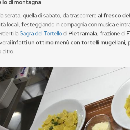
tello di montagna
a serata, quella di sabato, da trascorrere
al fresco d
ità locali, festeggiando in compagnia con musica e intr
rderti la
Sagra del Tortello
di
Pietramala
, frazione di 
verai infatti
un ottimo menù con tortelli mugellani, pi
 altro.