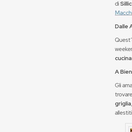
di
Sill
Macch
Dalle 
Quest’
weeke
cucina
A Bien
Gli am
trovare
griglia
allesti