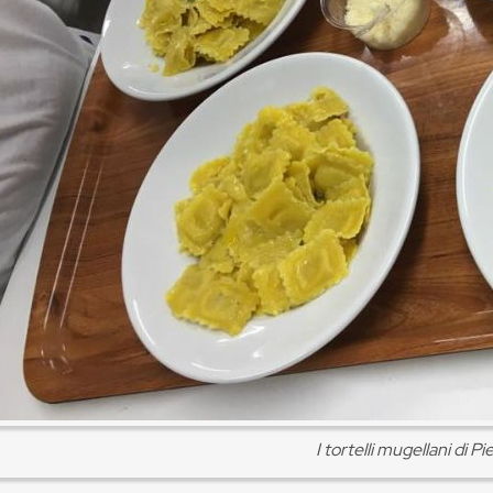
I tortelli mugellani di P