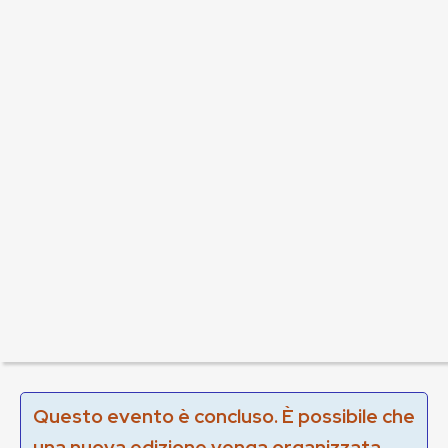
Questo evento è concluso. È possibile che
una nuova edizione venga organizzata