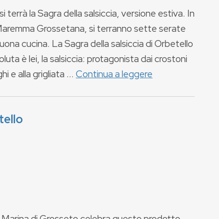
i terrà la Sagra della salsiccia, versione estiva. In
 Maremma Grossetana, si terranno sette serate
buona cucina. La Sagra della salsiccia di Orbetello
ta è lei, la salsiccia: protagonista dai crostoni
i e alla grigliata ...
Continua a leggere
tello
 a Marina di Grosseto celebra questo prodotto