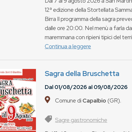
Dal 7 al 9 agosto 2026 a San Martino
12ª edizione della Stortellata Samm
Birra Il programma della sagra prev
dalle ore 20:00. Nel menù a farla da 
maremmana con ripieni tipici del terri
Continua a leggere
Sagra della Bruschetta
Dal
01/08/2026
al
09/08/2026
Comune di
Capalbio
(
GR
).
Sagre gastronomiche