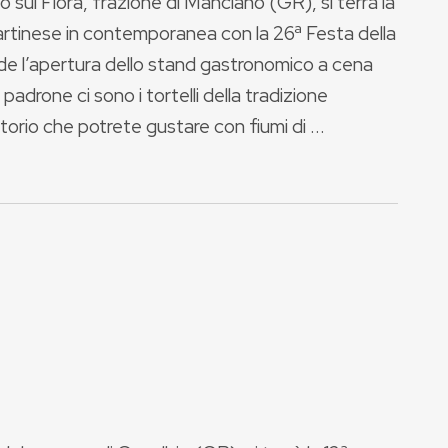
 sul Fiora, frazione di Manciano (GR), si terrà la
artinese in contemporanea con la 26ª Festa della
ede l’apertura dello stand gastronomico a cena
padrone ci sono i tortelli della tradizione
torio che potrete gustare con fiumi di ...