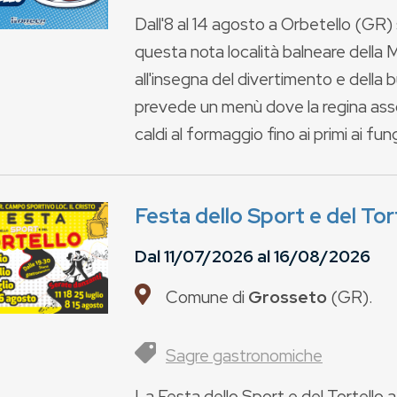
Dall'8 al 14 agosto a Orbetello (GR) s
questa nota località balneare della
all'insegna del divertimento e della 
prevede un menù dove la regina assolu
caldi al formaggio fino ai primi ai fungh
Festa dello Sport e del Tor
Dal
11/07/2026
al
16/08/2026
Comune di
Grosseto
(
GR
).
Sagre gastronomiche
La Festa dello Sport e del Tortello