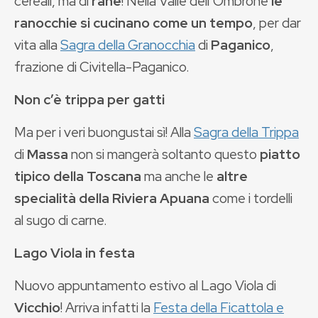
cereali, ma di
rane
! Nella Valle dell’Ombrone
le
ranocchie si cucinano come un tempo
, per dar
vita alla
Sagra della Granocchia
di
Paganico
,
frazione di Civitella-Paganico.
Non c’è trippa per gatti
Ma per i veri buongustai sì! Alla
Sagra della Trippa
di
Massa
non si mangerà soltanto questo
piatto
tipico della Toscana
ma anche le
altre
specialità della Riviera Apuana
come i tordelli
al sugo di carne.
Lago Viola in festa
Nuovo appuntamento estivo al Lago Viola di
Vicchio
! Arriva infatti la
Festa della Ficattola e