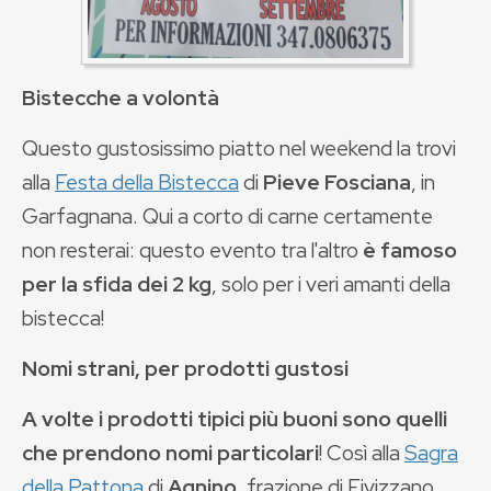
Bistecche a volontà
Questo gustosissimo piatto nel weekend la trovi
alla
Festa della Bistecca
di
Pieve Fosciana
, in
Garfagnana. Qui a corto di carne certamente
non resterai: questo evento tra l'altro
è famoso
per la sfida dei 2 kg
, solo per i veri amanti della
bistecca!
Nomi strani, per prodotti gustosi
A volte i prodotti tipici più buoni sono quelli
che prendono nomi particolari
! Così alla
Sagra
della Pattona
di
Agnino
, frazione di Fivizzano,