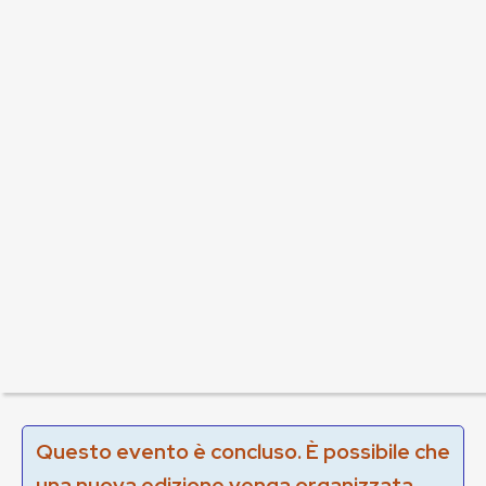
Questo evento è concluso. È possibile che
una nuova edizione venga organizzata