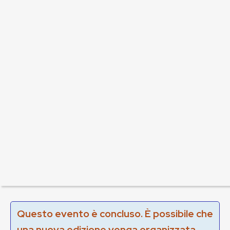
Questo evento è concluso. È possibile che
una nuova edizione venga organizzata