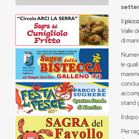
sette
Il
picco
Valle d
di mani
Numero
le quali
maremma
conclud
accomp
stand g
Il dopo
Per rag