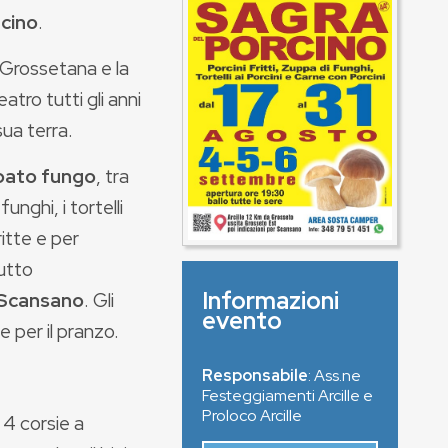
rcino
.
 Grossetana e la
tro tutti gli anni
sua terra.
libato fungo
, tra
funghi, i tortelli
itte e per
tutto
Informazioni
 Scansano
. Gli
evento
 per il pranzo.
Responsabile
: Ass.ne
Festeggiamenti Arcille e
Proloco Arcille
 4 corsie a