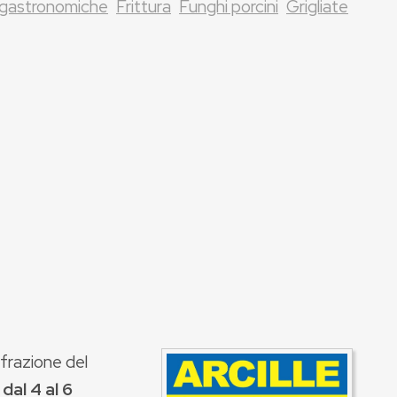
 gastronomiche
Frittura
Funghi porcini
Grigliate
 frazione del
dal 4 al 6