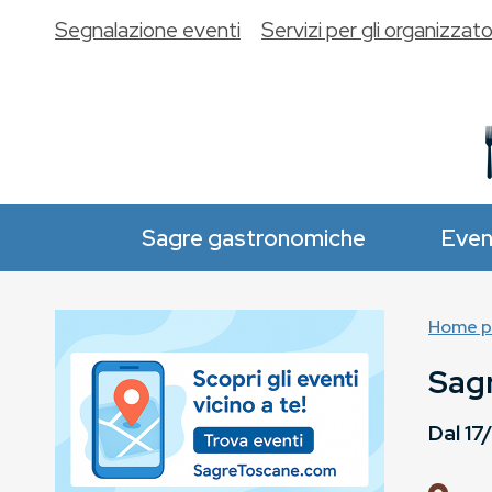
Segnalazione eventi
Servizi per gli organizzato
Sagre gastronomiche
Even
Home p
Sagr
Dal
17