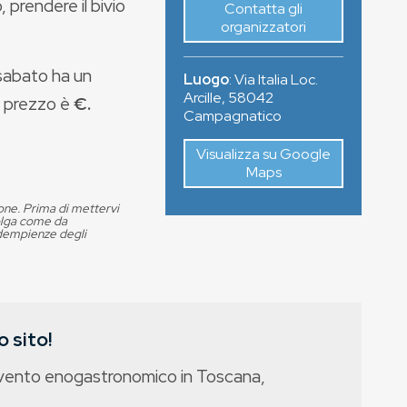
prendere il bivio
Contatta gli
organizzatori
l sabato ha un
Luogo
:
Via Italia Loc.
Arcille
,
58042
il prezzo è
€.
Campagnatico
Visualizza su Google
Maps
ione. Prima di mettervi
volga come da
adempienze degli
 sito!
evento enogastronomico in Toscana,