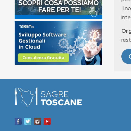
Il n
int
Org
rest