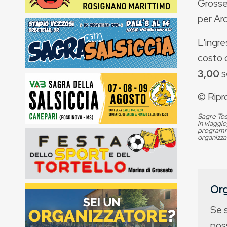
Grosset
per Arc
L'ingre
costo 
3,00
s
© Ripr
Sagre Tos
in viaggio
programma
organizza
Org
Se 
poss