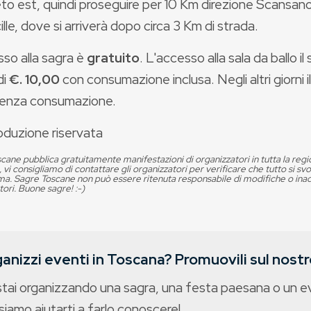
o est, quindi proseguire per 10 Km direzione Scansano, 
ille, dove si arriverà dopo circa 3 Km di strada.
sso alla sagra è
gratuito
. L'accesso alla sala da ballo i
di
€. 10,00
con consumazione inclusa. Negli altri giorni 
enza consumazione.
oduzione riservata
cane pubblica gratuitamente manifestazioni di organizzatori in tutta la reg
, vi consigliamo di contattare gli organizzatori per verificare che tutto si s
. Sagre Toscane non può essere ritenuta responsabile di modifiche o in
tori. Buone sagre! :-)
anizzi eventi in Toscana? Promuovili sul nostro
stai organizzando una sagra, una festa paesana o un 
iamo aiutarti a farlo conoscere!