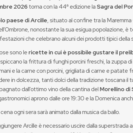
mbre 2026
torna con la 44ª edizione la
Sagra del Po
lo paese di Arcille
, situato al confine tra la Maremma
ell'Ombrone, nonostante la sua esigua popolazione, è tea
festazioni che celebrano alcuni dei prodotti tipici della 
se sono le
ricette in cui è possibile gustare il pre
 spiccano la frittura di funghi porcini freschi, la zuppa di 
ni e la carne con porcini, grigliata di carne e patate fr
ere in dolcezza, tanti dolci della tradizione toscana il 
agnato dall'ottimo vino della cantina del
Morellino di
astronomici aprono dalle ore 19:30 e la Domenica anche
 cena ogni sera sarà animato dalla musica da ballo.
giungere Arcille è necessario uscire dalla superstrada a