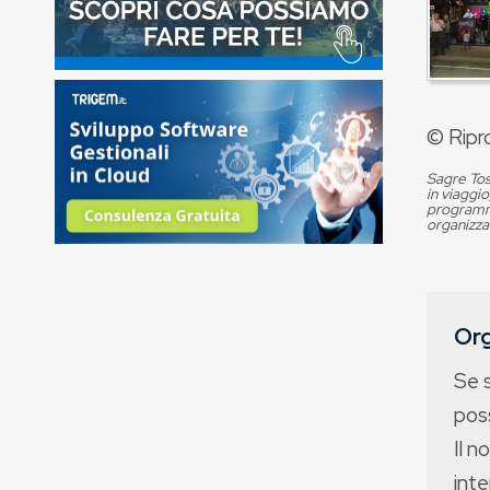
© Ripr
Sagre Tos
in viaggio
programma
organizza
Org
Se 
poss
Il n
int