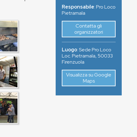
Responsabile
: Pro Loco
Pietramala
Contatta gli
organizzatori
Luogo
:
Sede Pro Loco
Loc. Pietramala
,
50033
Firenzuola
Visualizza su Google
Maps