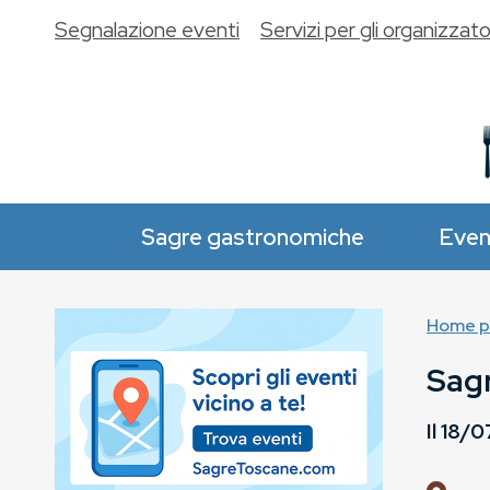
Segnalazione eventi
Servizi per gli organizzato
Sagre gastronomiche
Even
Home p
Sagr
Il
18/0