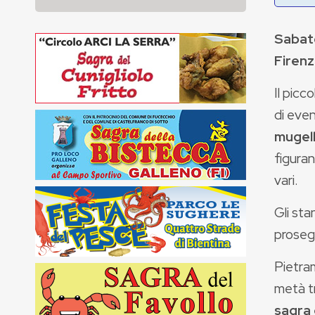
Sabato
Firenz
Il picco
di even
mugel
figuran
vari.
Gli sta
proseg
Pietra
metà tr
sagra 