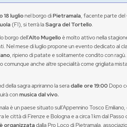
 18 luglio
nel borgo di
Pietramala
, facente parte del
uola
(FI), si terrà la
Sagra del Tortello
.
lo borgo dell'
Alto Mugello
è molto attivo nella stagione
ti. Nel mese di luglio propone un evento dedicato al cl
lano
, ripieno di patate e solitamente condito con ragù
o comunque anche altre specialità come grigliata mista
nd della sagra apriranno la sera
dalle ore 19:00
Dopo ce
uirà con
musica dal vivo.
mala è un paese situato sull’Appennino Tosco Emiliano
a le città di Firenze e Bologna e a circa 1 km dal Passo
è organizzata
dalla Pro Loco di Pietramala, associazio