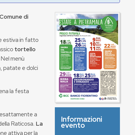
Comune di
 estiva in fatto
assico
tortello
. Nel menù
, patate e dolci
na la festa
, esattamente a
Informazioni
 della Raticosa.
La
evento
ne attiva per la