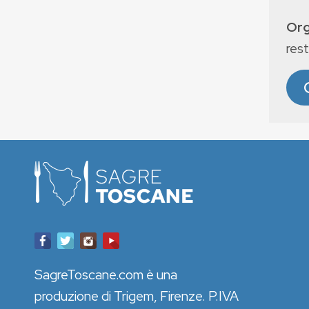
Org
rest
SagreToscane.com è una
produzione di Trigem, Firenze. P.IVA