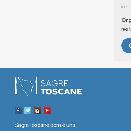
int
Org
rest
SagreToscane.com è una