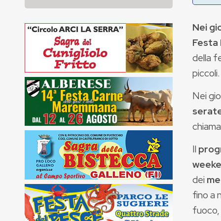
Nei gi
Festa
della f
piccoli.
Nei gio
serate
chiama
Il
prog
weeken
dei
mer
fino a 
fuoco, 