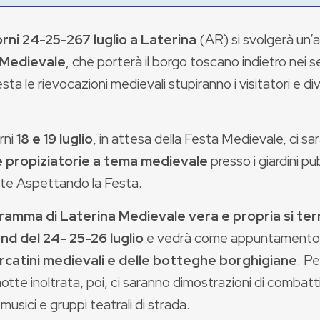
orni 24-25-267 luglio a Laterina
(AR) si svolgerà un
 Medievale
, che porterà il borgo toscano indietro nei s
esta le rievocazioni medievali stupiranno i visitatori e div
rni
18 e 19 luglio
, in attesa della Festa Medievale, ci s
 propiziatorie a tema medievale
presso i giardini pub
te Aspettando la Festa.
ramma di Laterina
Medievale vera e propria si ter
d del 24- 25-26 luglio
e vedrà come appuntamento f
catini medievali e delle botteghe borghigiane
. Pe
notte inoltrata, poi, ci saranno dimostrazioni di combatti
musici e gruppi teatrali di strada.