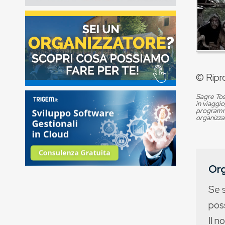
© Ripr
Sagre Tos
in viaggio
programma
organizza
Org
Se 
poss
Il n