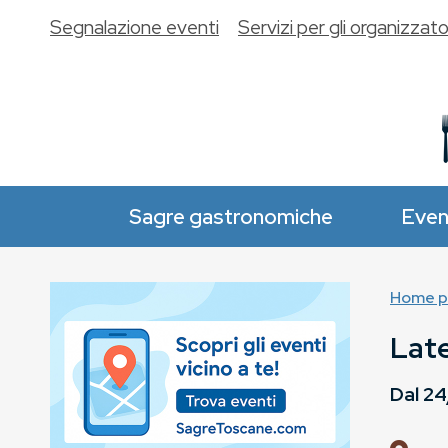
Segnalazione eventi
Servizi per gli organizzato
Sagre gastronomiche
Even
Home p
Late
Dal
24