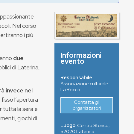
’appassionante
ecoli. Nel corso
ertiranno i più
Informazioni
aranno
due
evento
blici di Laterina,
Responsabile
:
Associazione culturale
La Rocca
rà invece nel
isso l’apertura
Contatta gli
organizzatori
r tutta la sera e
menti, giochi di
Luogo
:
Centro Storico
,
52020
Laterina