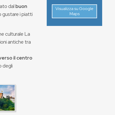
ato dal
buon
Visualizza su Google
 gustare i piatti
Maps
ne culturale La
oni antiche tra
verso il centro
o degli
.