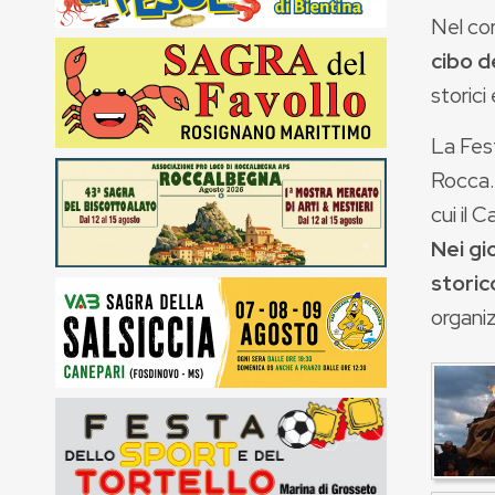
Nel co
cibo d
storici 
La Fest
Rocca. 
cui il 
Nei gi
storic
organiz