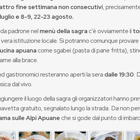
attro fine settimana non consecutivi
, precisamente
luglio e 8-9, 22-23 agosto.
a da padrone nel
menù della sagra
c'è ovviamente il
to
, vera istituzione locale. Si potranno comunque provare 
cucina apuana
come sgabei (pasta di pane fritta), stinc
carne alla brace.
nd gastronomici resteranno aperti la sera
dalle 19:30
. 
ica dal vivo.
giungere il luogo della sagra gli organizzatori hanno pre
navetta gratuito, segnalato lungo la strada. Da non pe
ma sulle Alpi Apuane
che si gode dal punto di imbarc