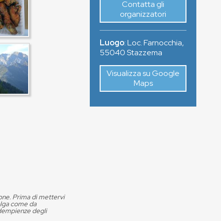
Contatta gli
organizzatori
Luogo
:
Loc. Farnocchia
,
55040
Stazzema
Visualizza su Google
Maps
ione. Prima di mettervi
volga come da
adempienze degli