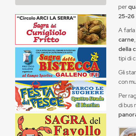
per
qu
25-26 
A farl
carne
della 
tipi di 
Gli sta
con mus
Per rag
di bus 
panora