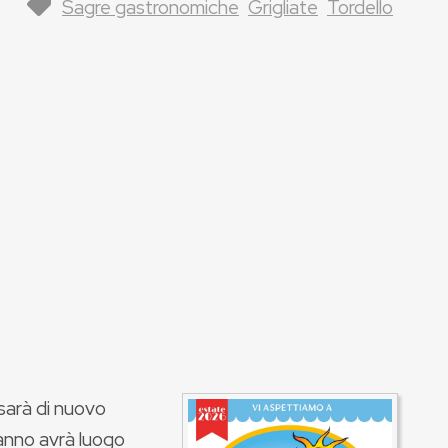
Sagre gastronomiche
Grigliate
Tordello
sarà di nuovo
anno avrà luogo