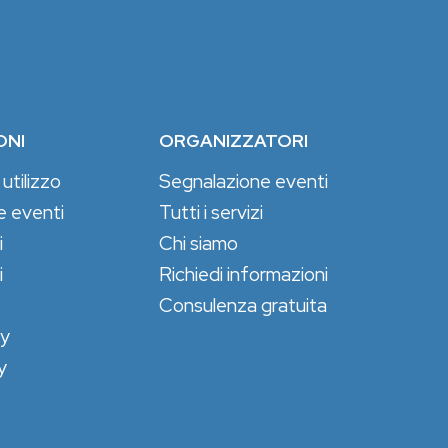
ONI
ORGANIZZATORI
 utilizzo
Segnalazione eventi
e eventi
Tutti i servizi
i
Chi siamo
i
Richiedi informazioni
Consulenza gratuita
cy
y