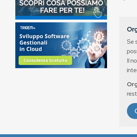
Org
Se 
poss
Il n
int
Org
rest