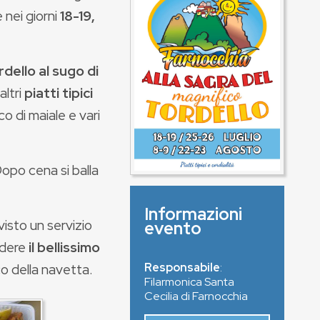
 nei giorni
18-19,
rdello al sugo di
altri
piatti tipici
o di maiale e vari
Dopo cena si balla
Informazioni
visto un servizio
evento
rdere
il bellissimo
Responsabile
:
o della navetta.
Filarmonica Santa
Cecilia di Farnocchia