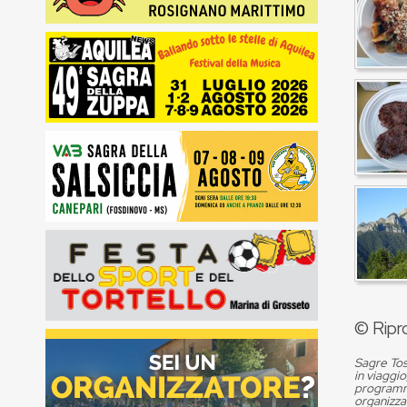
© Ripr
Sagre Tos
in viaggio
programma
organizza