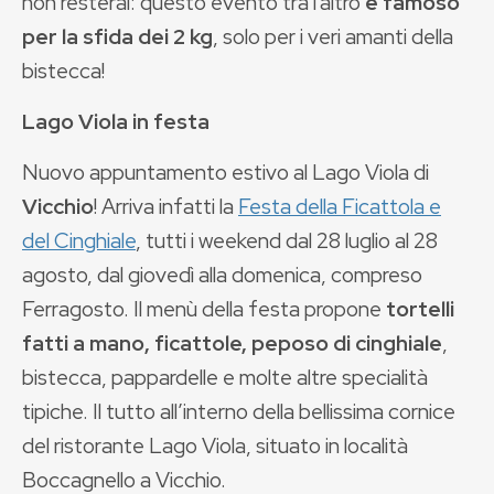
non resterai: questo evento tra l'altro
è famoso
per la sfida dei 2 kg
, solo per i veri amanti della
bistecca!
Lago Viola in festa
Nuovo appuntamento estivo al Lago Viola di
Vicchio
! Arriva infatti la
Festa della Ficattola e
del Cinghiale
, tutti i weekend dal 28 luglio al 28
agosto, dal giovedì alla domenica, compreso
Ferragosto. Il menù della festa propone
tortelli
fatti a mano, ficattole, peposo di cinghiale
,
bistecca, pappardelle e molte altre specialità
tipiche. Il tutto all’interno della bellissima cornice
del ristorante Lago Viola, situato in località
Boccagnello a Vicchio.