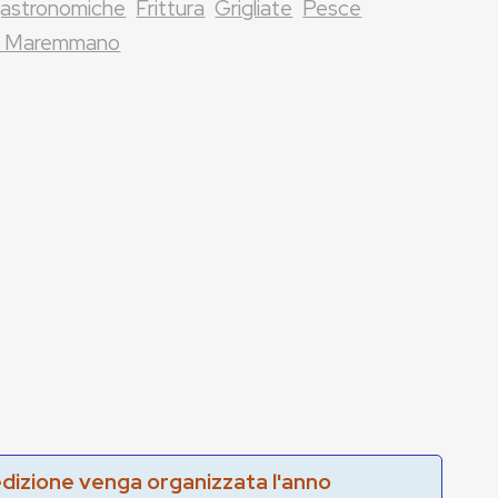
gastronomiche
Frittura
Grigliate
Pesce
lo Maremmano
edizione venga organizzata l'anno