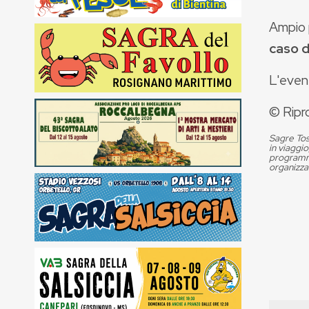
Ampio 
caso d
L'eve
© Ripr
Sagre Tos
in viaggio
programma
organizza