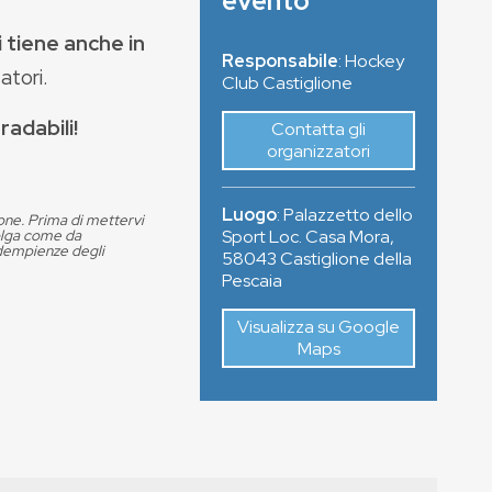
evento
 tiene anche in
Responsabile
: Hockey
atori.
Club Castiglione
radabili!
Contatta gli
organizzatori
Luogo
:
Palazzetto dello
ione. Prima di mettervi
volga come da
Sport Loc. Casa Mora
,
adempienze degli
58043
Castiglione della
Pescaia
Visualizza su Google
Maps