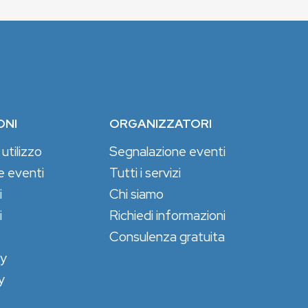
ONI
ORGANIZZATORI
 utilizzo
Segnalazione eventi
e eventi
Tutti i servizi
i
Chi siamo
i
Richiedi informazioni
Consulenza gratuita
cy
y