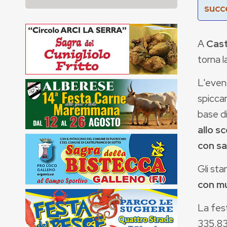
succ
A
Cast
torna l
L'event
spiccan
base d
allo sc
con s
Gli sta
con mu
La fest
335.83