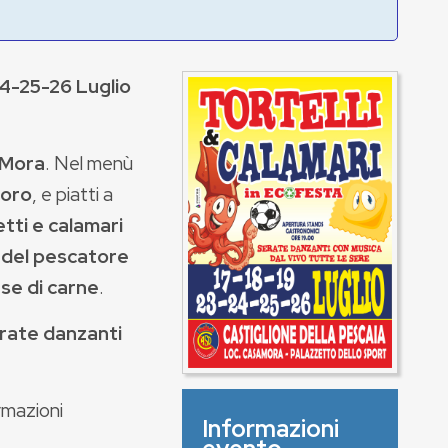
24-25-26 Luglio
 Mora
. Nel menù
doro
, e piatti a
etti e calamari
i del pescatore
ase di carne
.
rate danzanti
rmazioni
Informazioni