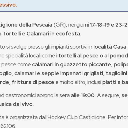
essivo.
iglione della Pescaia
(GR), nei giorni
17-18-19 e 23-
a
Tortelli e Calamari
in ecofesta
.
o si svolge presso gli impianti sportivi in
località
Casa
o specialità locali come i
tortelli al pesce o al pomo
i pesce come
calamari in guazzetto piccante
,
polip
oglio
,
calamari e seppie impanati grigliati
,
tagliolin
arde
,
frittura di pesce
e molto altro, inclusi
piatti a b
nd gastronomici aprono la sera
alle 19:00
. A seguire,
se
sica dal vivo
.
a è organizzata dall'Hockey Club Castiglione. Per info
62106.