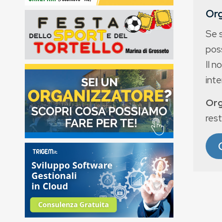
Org
Se 
poss
Il n
int
Org
rest