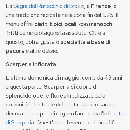
La
Sagra del Ranocchio di Brozzi
, a
Firenze
, è
una tradizione radicata nella zona fin dal 1975. Il
menù offre
piatti tipici locali
, con i
ranocchi
fritti
come protagonista assoluto. Oltre a
questo, potrai gustare
specialità a base di
pecora
e altre delizie.
Scarperia Infiorata
L'ultima domenica di maggio
, come da 43 anni
a questa parte,
Scarperia si copre di
splendide opere floreali
realizzate dalla
comunità e le strade del centro storico saranno
decorate con
petali di garofani
: torna l'
Infiorata
di Scarperia
. Quest'anno, l'evento celebra i 110