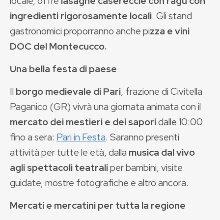
locale, offre
lasagne casereccie con ragù con
ingredienti rigorosamente locali
. Gli stand
gastronomici proporranno anche pi
zza e vini
DOC del Montecucco.
Una bella festa di paese
Il
borgo medievale di
Pari
, frazione di Civitella
Paganico (GR) vivrà una giornata animata con il
mercato dei mestieri e dei sapori
dalle 10:00
fino a sera:
Pari in Festa
. Saranno presenti
attività per tutte le età, dalla
musica dal vivo
agli spettacoli teatrali
per bambini, visite
guidate, mostre fotografiche e altro ancora.
Mercati e mercatini per tutta la regione