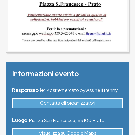
Informazioni evento
Responsabile
: Mostremercato by Ass.ne Il Penny
Contatta gli organizzatori
Luogo
:
Piazza San Francesco
,
59100
Prato
Visualizza su Google Maps