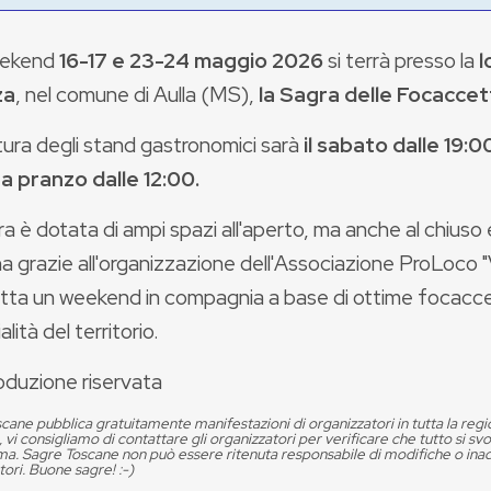
eekend
16-17 e 23-24 maggio 2026
si terrà presso la
l
za
, nel comune di Aulla (MS),
la Sagra delle Focaccet
ura degli stand gastronomici sarà
il sabato dalle 19:
a pranzo dalle 12:00.
a è dotata di ampi spazi all'aperto, ma anche al chiuso 
na grazie all'organizzazione dell'Associazione ProLoco
etta un weekend in compagnia a base di ottime focacce,
lità del territorio.
oduzione riservata
cane pubblica gratuitamente manifestazioni di organizzatori in tutta la reg
, vi consigliamo di contattare gli organizzatori per verificare che tutto si s
. Sagre Toscane non può essere ritenuta responsabile di modifiche o in
tori. Buone sagre! :-)