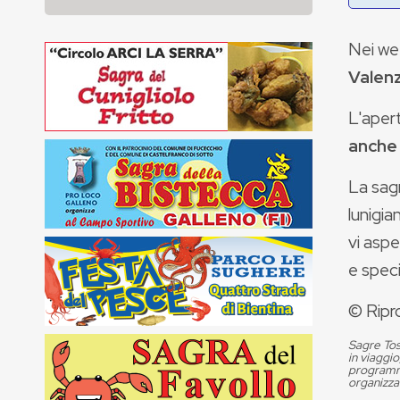
Nei w
Valen
L'apert
anche 
La sagr
lunigia
vi asp
e specia
© Ripr
Sagre Tos
in viaggio
programma
organizza