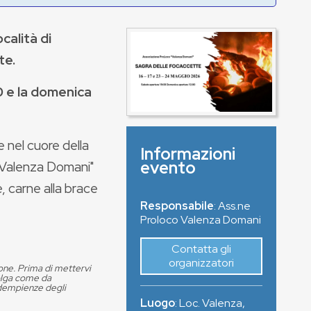
ocalità di
te.
00 e la domenica
e nel cuore della
Informazioni
evento
 "Valenza Domani"
 carne alla brace
Responsabile
: Ass.ne
Proloco Valenza Domani
Contatta gli
organizzatori
ione. Prima di mettervi
volga come da
adempienze degli
Luogo
:
Loc. Valenza
,