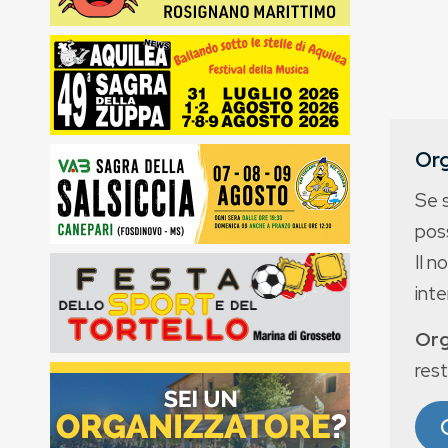
Org
Se 
poss
Il n
int
Org
rest