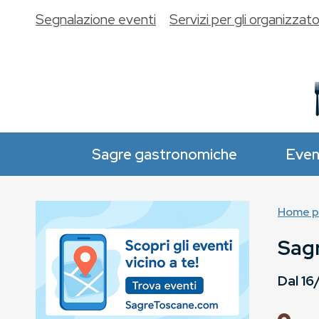
Segnalazione eventi
Servizi per gli organizzato
Sagre gastronomiche
Even
Home p
Sagr
Dal
16