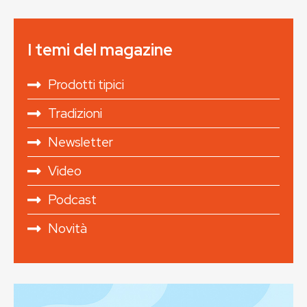
I temi del magazine
Prodotti tipici
Tradizioni
Newsletter
Video
Podcast
Novità