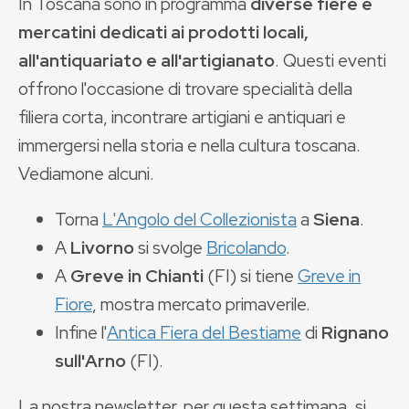
In Toscana sono in programma
diverse fiere e
mercatini dedicati ai prodotti locali,
all'antiquariato e all'artigianato
. Questi eventi
offrono l'occasione di trovare specialità della
filiera corta, incontrare artigiani e antiquari e
immergersi nella storia e nella cultura toscana.
Vediamone alcuni.
Torna
L'Angolo del Collezionista
a
Siena
.
A
Livorno
si svolge
Bricolando
.
A
Greve in Chianti
(FI) si tiene
Greve in
Fiore
, mostra mercato primaverile.
Infine l'
Antica Fiera del Bestiame
di
Rignano
sull'Arno
(FI).
La nostra newsletter, per questa settimana, si