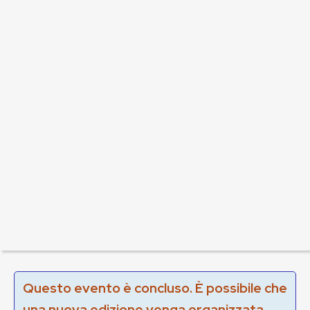
Questo evento è concluso. È possibile che
una nuova edizione venga organizzata