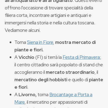
all'antiquariato e all'artigianato
. Questi eventi
offrono l'occasione di trovare specialità della
filiera corta, incontrare artigiani e antiquari e
immergersi nella storia e nella cultura toscana.
Vediamone alcuni.
Torna
Siena in Fiore
,
mostra mercato di
piante e fiori.
A
Vicchio
(FI) si terrà la
Festa di Primavera:
il centro cittadino sarà popolato di stand che
accoglieranno il
mercato straordinario
, il
mercatino degli hobbisti
e quello di
piante
e fiori
.
A
Livorno,
torna
Brocantage a Porta a
Mare
,
il mercatino per appassionati di