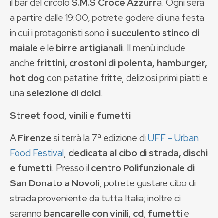
il bar del circolo
S.M.S Croce Azzurr
a. Ogni sera
a partire dalle 19:00, potrete godere di una festa
in cui i protagonisti sono il
succulento stinco di
maiale
e le
birre artigianali
. Il menù include
anche
frittini, crostoni di polenta, hamburger,
hot dog
con patatine fritte, deliziosi primi piatti e
una
selezione di dolci
.
Street food, vinili e fumetti
A
Firenze
si terrà la 7ª edizione di
UFF - Urban
Food Festival
,
dedicata al cibo di strada, dischi
e fumetti
. Presso il
centro Polifunzionale di
San Donato a Novoli
, potrete gustare cibo di
strada proveniente da tutta Italia; inoltre ci
saranno
bancarelle con vinili
,
cd
,
fumetti
e