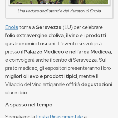
Una veduta degli stand e dei visitatori di Enolia
Enolia
torna a
Seravezza
(LU) per celebrare
l'
olio extravergine d'oliva
, il
vino
e i
prodotti
gastronomici toscani
. L'evento si svolgerà
presso il
Palazzo Mediceo e nell'area Medicea
,
e coinvolgerà anche il centro di Seravezza. Sul
prato mediceo, gli espositori presenteranno i loro
migliori oli evo e prodotti tipici
, mentre il
Villaggio del Vino artigianale offrirà
degustazioni
di vini bio
.
A spasso nel tempo
Segnaliamo la
Festa Rinascimentale
a