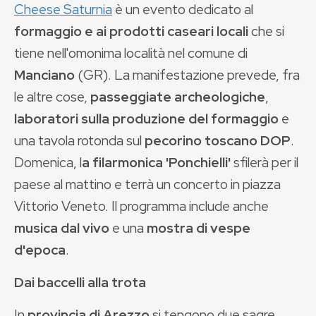
Cheese Saturnia
è un evento dedicato al
formaggio e ai prodotti caseari locali
che si
tiene nell'omonima località nel comune di
Manciano
(GR). La manifestazione prevede, fra
le altre cose,
passeggiate archeologiche
,
laboratori sulla produzione del formaggio
e
una tavola rotonda sul
pecorino toscano DOP
.
Domenica, l
a filarmonica 'Ponchielli'
sfilerà per il
paese al mattino e terrà un concerto in piazza
Vittorio Veneto. Il programma include anche
musica dal vivo
e una
mostra di vespe
d'epoca
.
Dai baccelli alla trota
In
provincia di Arezzo
si tengono due sagre