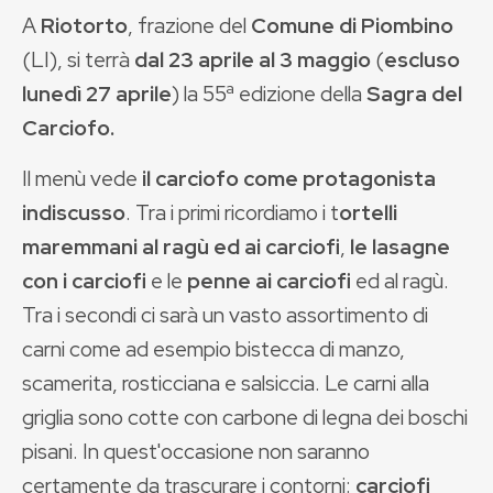
A
Riotorto
, frazione del
Comune di Piombino
(LI), si terrà
dal 23 aprile al 3 maggio
(
escluso
lunedì 27 aprile
) la 55ª edizione della
Sagra del
Carciofo.
Il menù vede
il carciofo come protagonista
indiscusso
. Tra i primi ricordiamo i t
ortelli
maremmani al ragù ed ai carciofi
,
le lasagne
con i carciofi
e le
penne ai carciofi
ed al ragù.
Tra i secondi ci sarà un vasto assortimento di
carni come ad esempio bistecca di manzo,
scamerita, rosticciana e salsiccia. Le carni alla
griglia sono cotte con carbone di legna dei boschi
pisani. In quest'occasione non saranno
certamente da trascurare i contorni:
carciofi