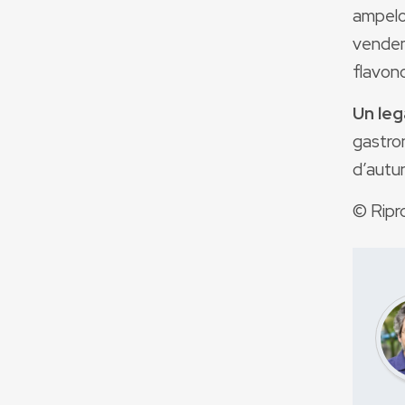
ampelot
vendem
flavono
Un leg
gastron
d’autu
© Ripr