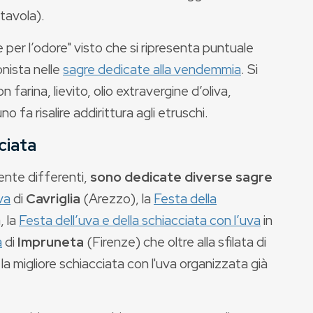
tavola).
e per l’odore" visto che si ripresenta puntuale
onista nelle
sagre dedicate alla vendemmia
. Si
 farina, lievito, olio extravergine d’oliva,
 fa risalire addirittura agli etruschi.
ciata
ente differenti,
sono dedicate diverse sagre
va
di
Cavriglia
(Arezzo), la
Festa della
, la
Festa dell’uva e della schiacciata con l’uva
in
a
di
Impruneta
(Firenze) che oltre alla sfilata di
er la migliore schiacciata con l'uva organizzata già