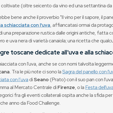
 coltivate (oltre seicento da vino ed una settantina da 
bbe bene anche il proverbio "Il vino per il sapore, il pan
la schiacciata con l'uva
, affiancatasi ormai da protag
di una preparazione rustica dalle origini antiche, fatta con
o e uva nera di varietà canaiola; una ricetta che qualcuno
gre toscane dedicate all'uva e alla schiac
hiacciata con l'uva, anche se con nomi talvolta leggerm
cana
. Tra le più note ci sono la
Sagra del panello con l'u
iata con l’uva
di
Seano
(Prato) con il suo pan con l'uva
mma al Mercato Centrale di
Firenze
, o la
Festa dell'uv
llegorici fra gli eventi collaterali ospita anche la sfida p
lche anno da Food Challenge.