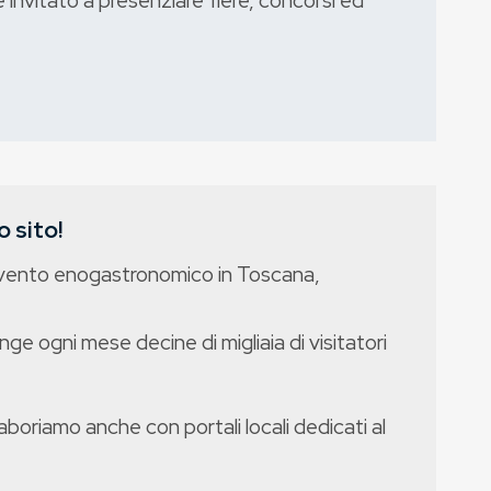
invitato a presenziare fiere, concorsi ed
 sito!
evento enogastronomico in Toscana,
nge ogni mese decine di migliaia di visitatori
boriamo anche con portali locali dedicati al