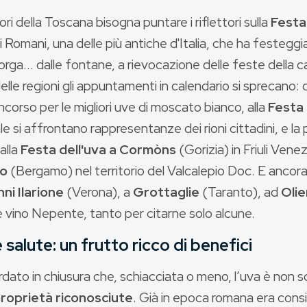
uori della Toscana bisogna puntare i riflettori sulla
Festa
i Romani, una delle più antiche d'Italia, che ha festeggi
orga... dalle fontane, a rievocazione delle feste dell
elle regioni gli appuntamenti in calendario si sprecano: 
corso per le migliori uve di moscato bianco, alla
Festa 
le si affrontano rappresentanze dei rioni cittadini, e l
dalla
Festa dell'uva a Cormòns
(Gorizia) in Friuli Venez
io
(Bergamo) nel territorio del Valcalepio Doc. E ancor
ni Ilarione
(Verona), a
Grottaglie
(Taranto), ad
Oli
 vino Nepente, tanto per citarne solo alcune.
 salute: un frutto ricco di benefici
rdato in chiusura che, schiacciata o meno, l’uva è non s
proprietà riconosciute
. Già in epoca romana era consi