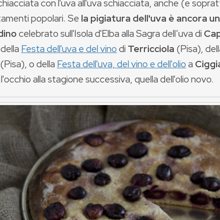
chiacciata con l'uva all'uva schiacciata, anche (e sopr
amenti popolari. Se
la pigiatura dell'uva è ancora u
dino
celebrato sull'Isola d'Elba alla Sagra dell’uva di
Cap
 della
Festa dell'uva e del vino
di
Terricciola
(Pisa), del
Pisa), o della
Festa dell'uva, del vino e dell'olio
a
Cigg
 l'occhio alla stagione successiva, quella dell'olio novo.