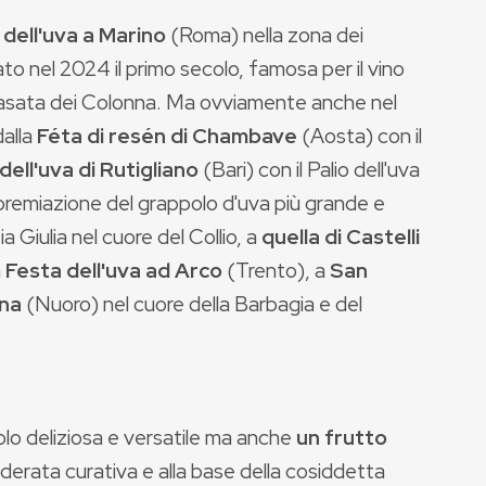
 dell'uva a Marino
(Roma) nella zona dei
ato nel 2024 il primo secolo, famosa per il vino
a casata dei Colonna. Ma ovviamente anche nel
dalla
Féta di resén di Chambave
(Aosta) con il
dell'uva di Rutigliano
(Bari) con il Palio dell'uva
a premiazione del grappolo d'uva più grande e
ia Giulia nel cuore del Collio, a
quella di Castelli
a
Festa dell'uva ad Arco
(Trento), a
San
ena
(Nuoro) nel cuore della Barbagia e del
olo deliziosa e versatile ma anche
un frutto
derata curativa e alla base della cosiddetta