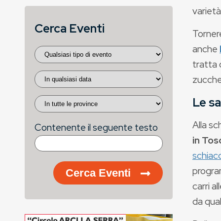
varietà
Cerca Eventi
Tornere
anche
tratta 
zuccher
Le sa
Alla sc
Contenente il seguente testo
in Tos
schiacc
progra
Cerca Eventi
carri a
da qua