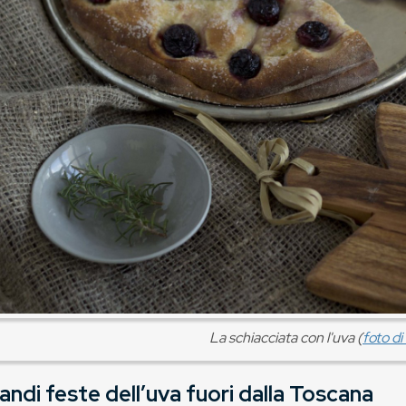
La schiacciata con l'uva (
foto d
andi feste dell’uva fuori dalla Toscana