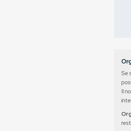
Org
Se 
poss
Il n
int
Org
rest