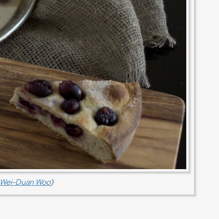
i Wei-Duan Woo
)