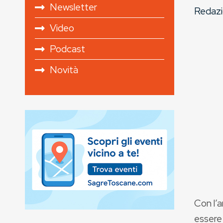
Newsletter
Redazi
Video
Podcast
Novità
Con l’a
essere 