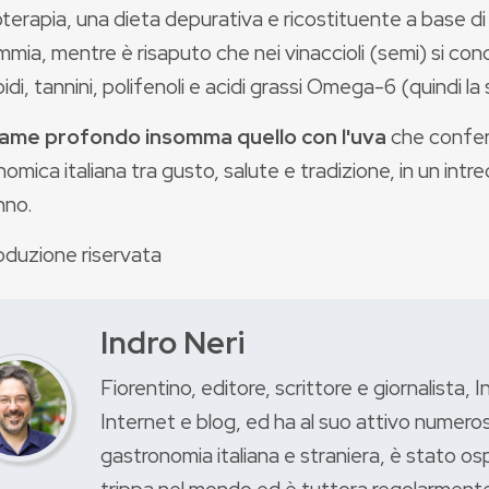
erapia, una dieta depurativa e ricostituente a base di
mia, mentre è risaputo che nei vinaccioli (semi) si c
idi, tannini, polifenoli e acidi grassi Omega-6 (quindi l
ame profondo insomma quello con l'uva
che conferma
omica italiana tra gusto, salute e tradizione, in un intr
nno.
oduzione riservata
Indro Neri
Fiorentino, editore, scrittore e giornalista, I
Internet e blog, ed ha al suo attivo numerosi 
gastronomia italiana e straniera, è stato os