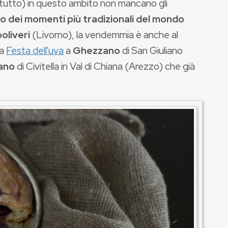
attutto) in questo ambito non mancano gli
no dei momenti più tradizionali del mondo
oliveri
(Livorno), la vendemmia è anche al
la
Festa dell'uva
a
Ghezzano
di San Giuliano
iano
di Civitella in Val di Chiana (Arezzo) che già