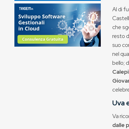
Al di f
Castell
che sg
resto d
suo con
nel qua
bello; 
Calep
Giovan
celebre
Uva e
Va rico
dalle 