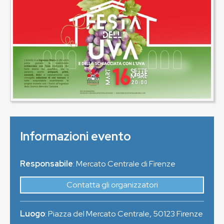
Informazioni evento
Responsabile
: Mercato Centrale di Firenze
Contatta gli organizzatori
Luogo
:
Piazza del Mercato Centrale
,
50123
Firenze