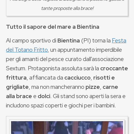
tante proposte alla brace!
Tutto il sapore del mare a Bientina
Al campo sportivo di
Bientina
(PI) torna la
Festa
del Totano Fritto
, un appuntamento imperdibile
per gli amanti del pesce curato dall'associazione
Sextum. Protagonista assoluta sarà la
croccante
frittura
, affiancata da
cacciucco
,
risotti e
grigliate
, ma non mancheranno
pizze
,
carne
alla brace
e
dolci
. Gli stand sono aperti la sera e
includono spazi coperti e giochi per i bambini.