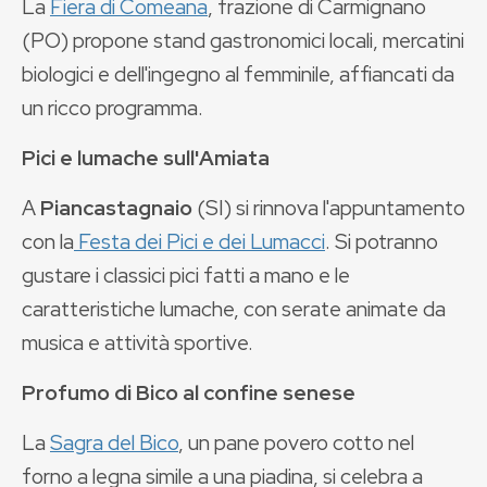
La
Fiera di Comeana
, frazione di Carmignano
(PO) propone stand gastronomici locali, mercatini
biologici e dell'ingegno al femminile, affiancati da
un ricco programma.
Pici e lumache sull'Amiata
A
Piancastagnaio
(SI) si rinnova l'appuntamento
con la
Festa dei Pici e dei Lumacci
. Si potranno
gustare i classici pici fatti a mano e le
caratteristiche lumache, con serate animate da
musica e attività sportive.
Profumo di Bico al confine senese
La
Sagra del Bico
, un pane povero cotto nel
forno a legna simile a una piadina, si celebra a