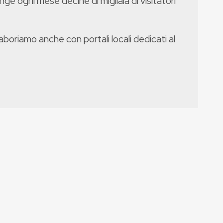
nge ogni mese decine di migliaia di visitatori
boriamo anche con portali locali dedicati al