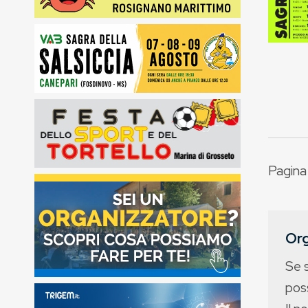
Pagina 1
Org
Se 
poss