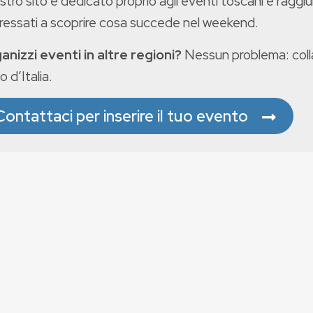
ostro sito è dedicato proprio agli eventi toscani e raggiu
eressati a scoprire cosa succede nel weekend.
anizzi eventi in altre regioni?
Nessun problema: colla
o d’Italia.
Contattaci per inserire il tuo evento