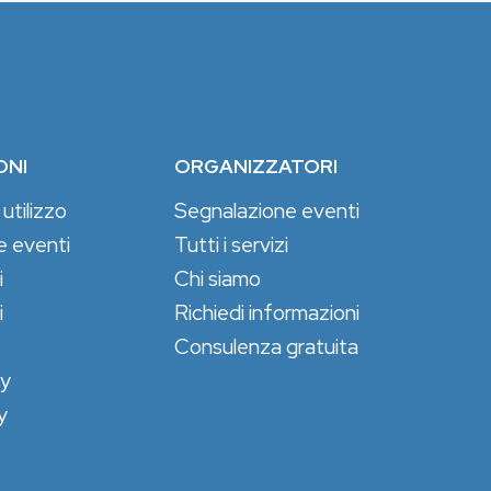
ONI
ORGANIZZATORI
 utilizzo
Segnalazione eventi
e eventi
Tutti i servizi
i
Chi siamo
i
Richiedi informazioni
Consulenza gratuita
cy
y