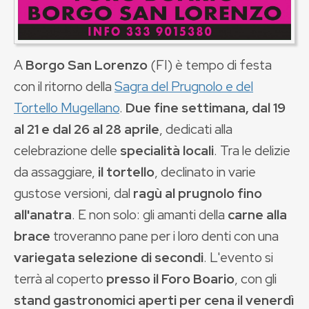
A
Borgo San Lorenzo
(FI) è tempo di festa
con il ritorno della
Sagra del Prugnolo e del
Tortello Mugellano
.
Due fine settimana, dal 19
al 21 e dal 26 al 28 aprile
, dedicati alla
celebrazione delle
specialità locali
. Tra le delizie
da assaggiare,
il tortello
, declinato in varie
gustose versioni, dal
ragù al prugnolo fino
all'anatra
. E non solo: gli amanti della
carne alla
brace
troveranno pane per i loro denti con una
variegata selezione di secondi
. L'evento si
terrà al coperto
presso il Foro Boario
, con gli
stand gastronomici aperti per cena il venerdì