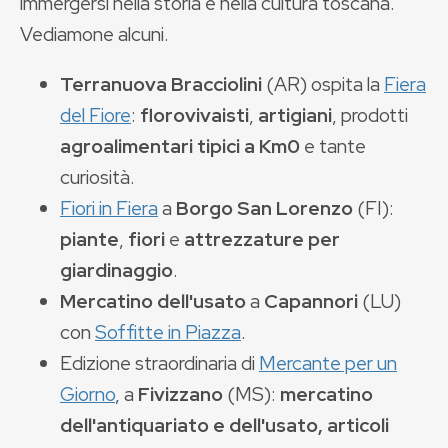
immergersi nella storia e nella cultura toscana.
Vediamone alcuni.
Terranuova Bracciolini
(AR) ospita la
Fiera
del Fiore
:
florovivaisti
,
artigiani
, prodotti
agroalimentari tipici a Km0
e tante
curiosità.
Fiori in Fiera
a
Borgo San Lorenzo
(FI):
piante
,
fiori
e
attrezzature per
giardinaggio
.
Mercatino dell'usato
a
Capannori
(LU)
con
Soffitte in Piazza
.
Edizione straordinaria di
Mercante per un
Giorno
, a
Fivizzano
(MS):
mercatino
dell'antiquariato e dell'usato, articoli