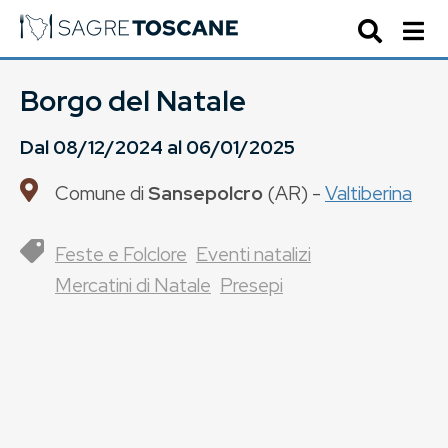
Borgo del Natale
Dal
08/12/2024
al
06/01/2025
Comune di
Sansepolcro
(
AR
) -
Valtiberina
Feste e Folclore
Eventi natalizi
Mercatini di Natale
Presepi