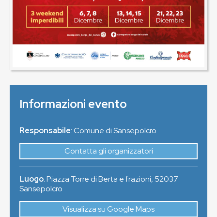
Informazioni evento
Responsabile
: Comune di Sansepolcro
Contatta gli organizzatori
Luogo
:
Piazza Torre di Berta e frazioni
,
52037
Sansepolcro
Visualizza su Google Maps