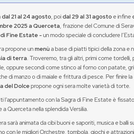
à
dal 21 al 24 agosto
, poi
dal 29 al 31 agosto
e infine
mbre 2025
a Querceta
, frazione del Comune di Sera
di Fine Estate -
un modo speciale di concludere l’Esta
ra propone un
menù
a base di piatti tipici della zona e 
ia di terra
. Troveremo, tra gli altri, primi come tordelli,
le, oppure secondi come stinco al forno con patate, gri
he di manzo o di maiale e frittura di pesce. Per finire la
a del Dolce
propone ogni sera molte varietà di torte.
ti l’appuntamento con la Sagra di Fine Estate è fissato 
a Querceta nella splendida Versilia.
ra sarà animata da cibi buoni e saporiti, musica e balli s
o con le migliori Orchestre, tombola, giochi e attrazioni