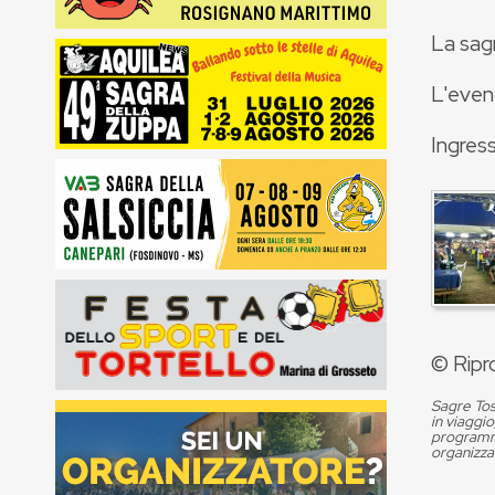
La sagr
L'even
Ingress
© Ripr
Sagre Tos
in viaggio
programma
organizza