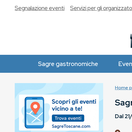
Segnalazione eventi
Servizi per gli organizzato
Sagre gastronomiche
Even
Home p
Sagr
Dal
21