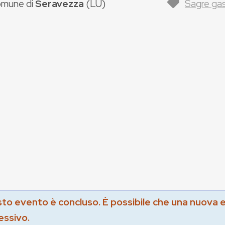
mune di
Seravezza
(
LU
)
Sagre ga
to evento è concluso. È possibile che una nuova 
essivo.