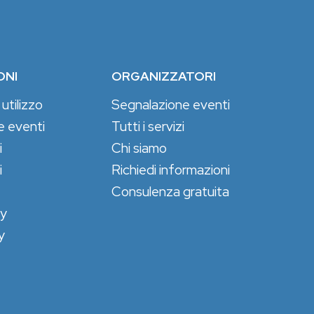
ONI
ORGANIZZATORI
 utilizzo
Segnalazione eventi
e eventi
Tutti i servizi
i
Chi siamo
i
Richiedi informazioni
Consulenza gratuita
cy
y