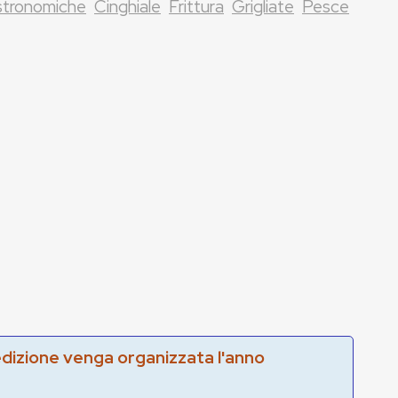
stronomiche
Cinghiale
Frittura
Grigliate
Pesce
edizione venga organizzata l'anno