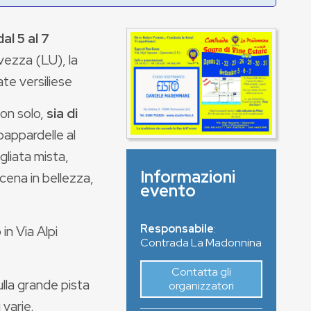
dal 5 al 7
vezza (LU), la
te versiliese
non solo,
sia di
 pappardelle al
gliata mista,
Informazioni
 cena in bellezza,
evento
Responsabile
:
in Via Alpi
Contrada La Madonnina
Contatta gli
ulla grande pista
organizzatori
 varie.