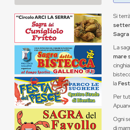
Si terr
sette
Sagra 
La sag
mare s
cinghia
bistecc
la
Fest
Per tut
Apuane 
Ogni se
di marm