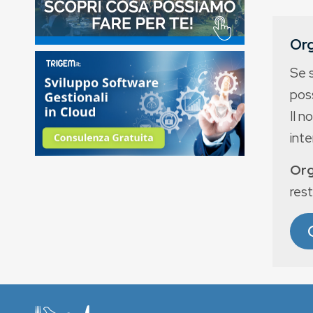
Org
Se 
poss
Il n
int
Org
rest