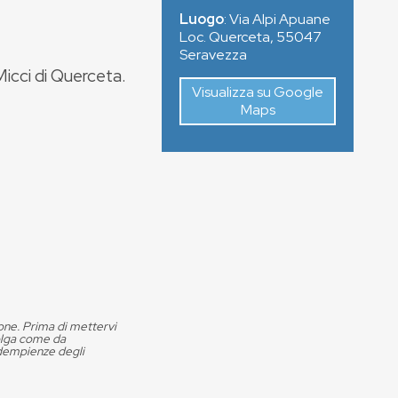
Luogo
:
Via Alpi Apuane
Loc. Querceta
,
55047
Seravezza
Micci di Querceta.
Visualizza su Google
Maps
ione. Prima di mettervi
volga come da
adempienze degli