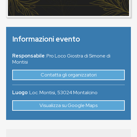
Informazioni evento
Responsabile
: Pro Loco Giostra di Simone di
Montisi
Contatta gli organizzatori
Luogo
:
Loc. Montisi
,
53024
Montalcino
Visualizza su Google Maps