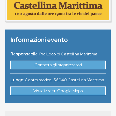
Informazioni evento
Responsabile
: Pro Loco di Castellina Marittima
Contatta gli organizzatori
Luogo
:
Centro storico
,
56040
Castellina Marittima
Visualizza su Google Maps