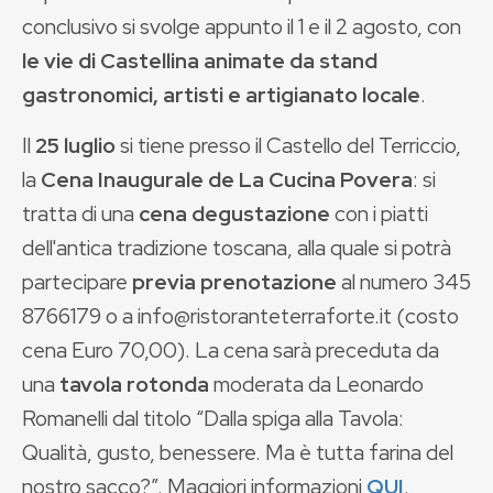
conclusivo si svolge appunto il 1 e il 2 agosto, con
le vie di Castellina animate da stand
gastronomici, artisti e artigianato locale
.
Il
25 luglio
si tiene presso il Castello del Terriccio,
la
Cena Inaugurale de La Cucina Povera
: si
tratta di una
cena degustazione
con i piatti
dell'antica tradizione toscana, alla quale si potrà
partecipare
previa prenotazione
al numero 345
8766179 o a info@ristoranteterraforte.it (costo
cena Euro 70,00). La cena sarà preceduta da
una
tavola rotonda
moderata da Leonardo
Romanelli dal titolo “Dalla spiga alla Tavola:
Qualità, gusto, benessere. Ma è tutta farina del
nostro sacco?”. Maggiori informazioni
QUI
.