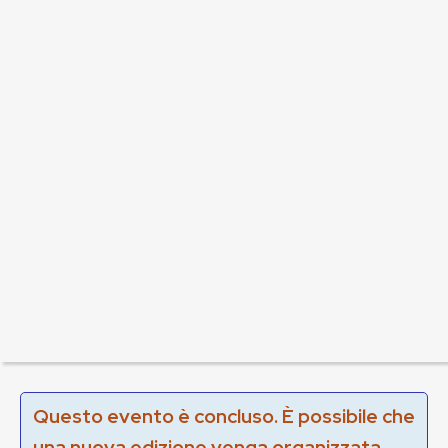
Questo evento è concluso. È possibile che
una nuova edizione venga organizzata