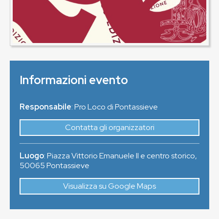
Informazioni evento
Responsabile
: Pro Loco di Pontassieve
Contatta gli organizzatori
Luogo
:
Piazza Vittorio Emanuele II e centro storico
,
50065
Pontassieve
Visualizza su Google Maps