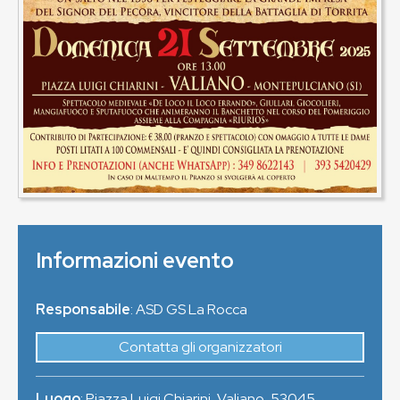
Informazioni evento
Responsabile
: ASD GS La Rocca
Contatta gli organizzatori
Luogo
:
Piazza Luigi Chiarini, Valiano
,
53045