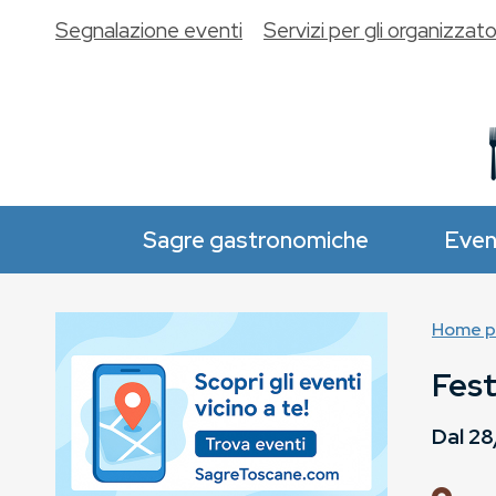
Segnalazione eventi
Servizi per gli organizzato
Sagre gastronomiche
Even
Home p
Fes
Dal
28