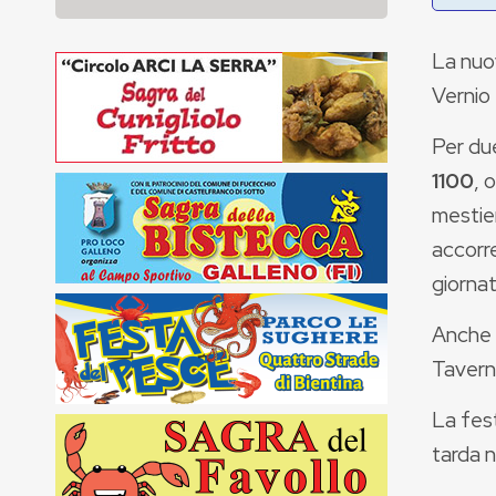
La nuo
Vernio 
Per due
1100
, 
mestie
accorr
giornat
Anche d
Tavern
La fest
tarda n