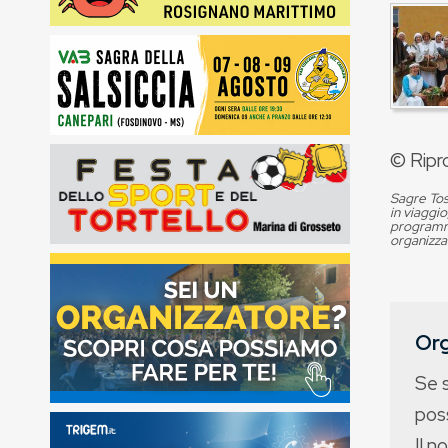
© Ripr
Sagre Tos
in viaggio
programma
organizza
Org
Se 
poss
Il n