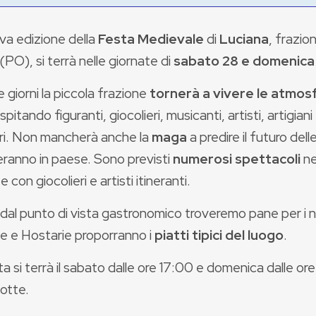
va edizione della
Festa Medievale
di
Luciana
, frazio
(PO), si terrà nelle giornate di
sabato 28 e domenica
 giorni la piccola frazione
tornerà a vivere le atmos
ospitando figuranti, giocolieri, musicanti, artisti, artigiani
ri. Non mancherà anche la
maga
a predire il futuro del
eranno in paese. Sono previsti
numerosi spettacoli
ne
e con giocolieri e artisti itineranti.
al punto di vista gastronomico troveremo pane per i no
e e Hostarie proporranno i
piatti tipici del luogo
.
a si terrà il sabato dalle ore 17:00 e domenica dalle ore
otte.