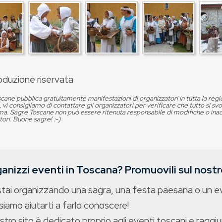
oduzione riservata
cane pubblica gratuitamente manifestazioni di organizzatori in tutta la reg
, vi consigliamo di contattare gli organizzatori per verificare che tutto si s
. Sagre Toscane non può essere ritenuta responsabile di modifiche o in
tori. Buone sagre! :-)
anizzi eventi in Toscana? Promuovili sul nostro
stai organizzando una sagra, una festa paesana o un 
iamo aiutarti a farlo conoscere!
ostro sito è dedicato proprio agli eventi toscani e raggiu