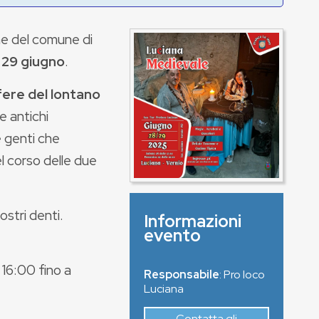
ne del comune di
 29 giugno
.
fere del lontano
 e antichi
le genti che
l corso delle due
stri denti.
Informazioni
evento
 16:00 fino a
Responsabile
: Pro loco
Luciana
Contatta gli