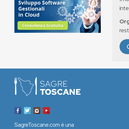
int
Org
rest
SagreToscane.com è una