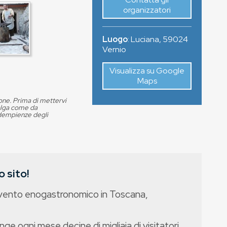
organizzatori
Luogo
:
Luciana
,
59024
Vernio
Visualizza su Google
Maps
ione. Prima di mettervi
volga come da
adempienze degli
 sito!
evento enogastronomico in Toscana,
nge ogni mese decine di migliaia di visitatori