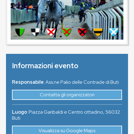
Informazioni evento
Responsabile
: Ass.ne Palio delle Contrade di Buti
Contatta gli organizzatori
Luogo
:
Piazza Garibaldi e Centro cittadino
,
56032
Buti
Visualizza su Google Maps