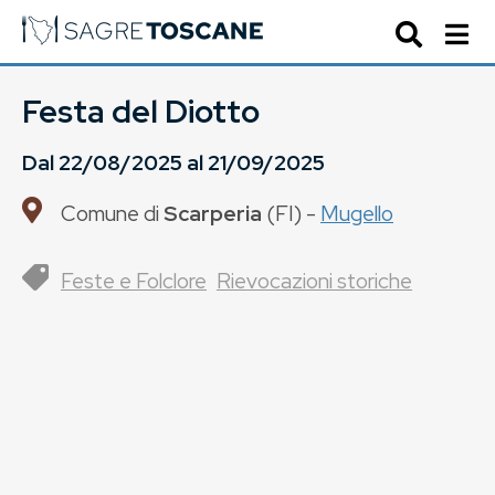
Festa del Diotto
Dal
22/08/2025
al
21/09/2025
Comune di
Scarperia
(
FI
) -
Mugello
Feste e Folclore
Rievocazioni storiche