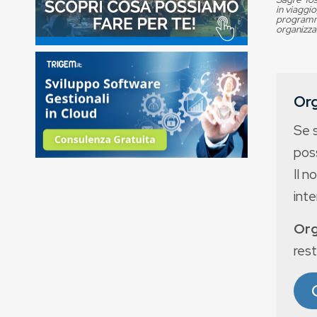
in viaggio
programma
organizza
Org
Se 
poss
Il n
int
Org
rest