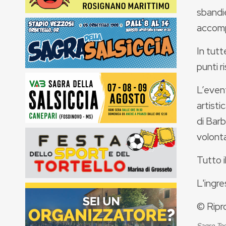
sbandie
accomp
In tutt
punti r
L’eve
artist
di Barb
volonta
Tutto i
L'ingre
© Ripr
Sagre Tos