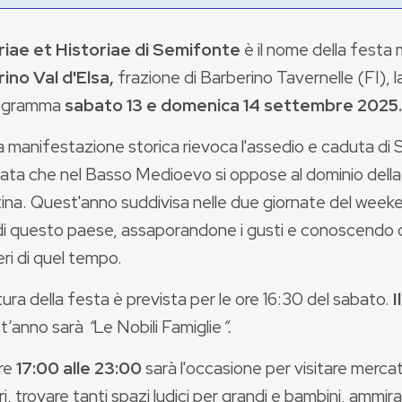
ae et Historiae di Semifonte
è il nome della festa 
ino Val d'Elsa,
frazione di Barberino Tavernelle (FI), l
rogramma
sabato 13 e domenica 14 settembre 2025.
 manifestazione storica rievoca l'assedio e caduta di 
icata che nel Basso Medioevo si oppose al dominio dell
ina. Quest'anno suddivisa nelle due giornate del weeken
di questo paese, assaporandone i gusti e conoscendo da
eri di quel tempo.
ura della festa è prevista per le ore 16:30 del sabato.
I
st’anno sarà
“
Le Nobili Famiglie
”.
ore
17:00 alle 23:00
sarà l'occasione per visitare mercat
i, trovare tanti spazi ludici per grandi e bambini, ammirar