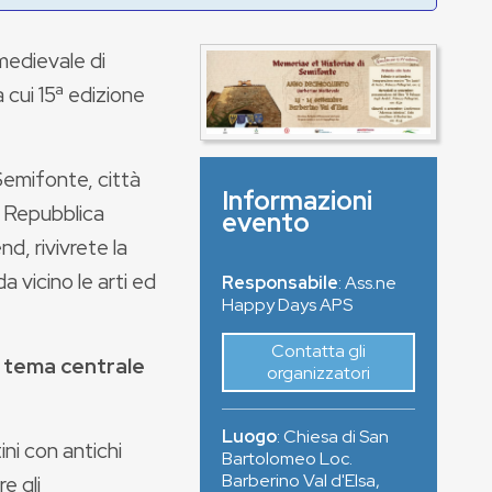
medievale di
a cui 15ª edizione
Semifonte, città
Informazioni
a Repubblica
evento
d, rivivrete la
 vicino le arti ed
Responsabile
: Ass.ne
Happy Days APS
Contatta gli
l tema centrale
organizzatori
Luogo
:
Chiesa di San
ini con antichi
Bartolomeo Loc.
Barberino Val d'Elsa
,
e gli