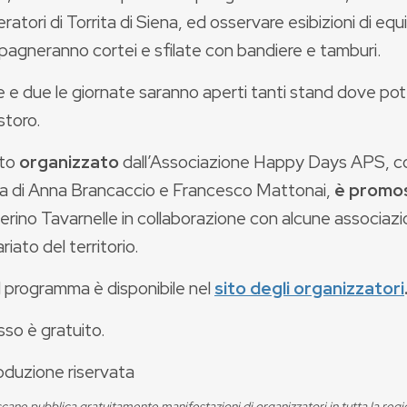
ratori di Torrita di Siena, ed osservare esibizioni di equil
agneranno cortei e sfilate con bandiere e tamburi.
e e due le giornate saranno aperti tanti stand dove poter
istoro.
nto
organizzato
dall’Associazione Happy Days APS, co
ica di Anna Brancaccio e Francesco Mattonai,
è promo
erino Tavarnelle in collaborazione con alcune associazion
riato del territorio.
l programma è disponibile nel
sito degli organizzatori
sso è gratuito.
oduzione riservata
cane pubblica gratuitamente manifestazioni di organizzatori in tutta la reg