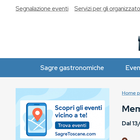
Segnalazione eventi
Servizi per gli organizzato
Sagre gastronomiche
Even
Home p
Memo
Dal
13