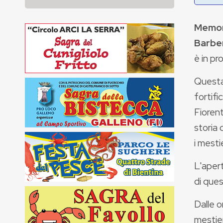
Memori
Barber
è in p
Questa
fortif
Fiorent
storia 
i mesti
L'apert
di que
Dalle 
mestier