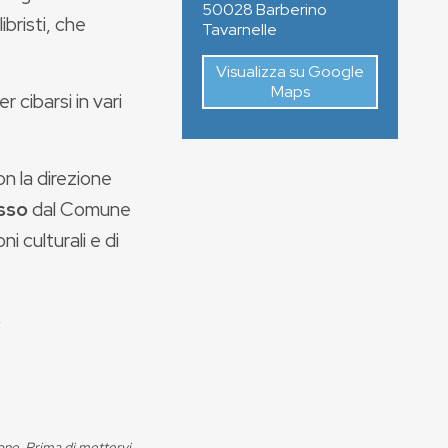
50028
Barberino
ibristi, che
Tavarnelle
Visualizza su Google
Maps
 cibarsi in vari
n la direzione
sso
dal Comune
i culturali e di
.
ione. Prima di mettervi