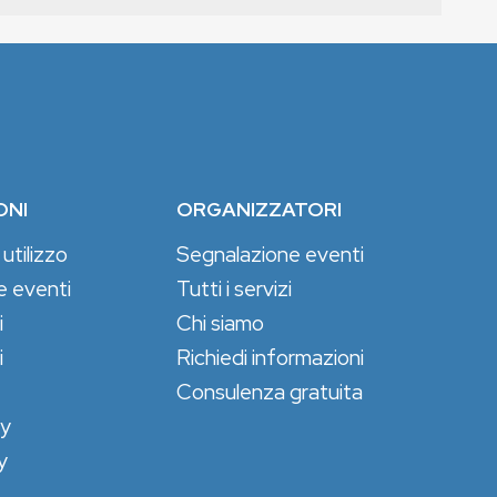
ONI
ORGANIZZATORI
 utilizzo
Segnalazione eventi
e eventi
Tutti i servizi
i
Chi siamo
i
Richiedi informazioni
Consulenza gratuita
cy
y