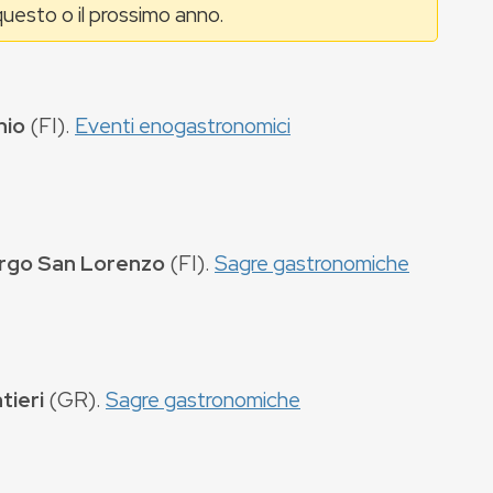
uesto o il prossimo anno.
hio
(
FI
).
Eventi enogastronomici
rgo San Lorenzo
(
FI
).
Sagre gastronomiche
tieri
(
GR
).
Sagre gastronomiche