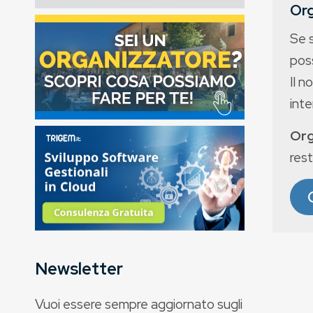
Org
Se 
poss
Il n
int
Org
rest
Newsletter
Vuoi essere sempre aggiornato sugli