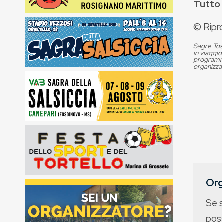
Tutto 
© Ripr
Sagre Tos
in viaggio
programma
organizza
Org
Se 
poss