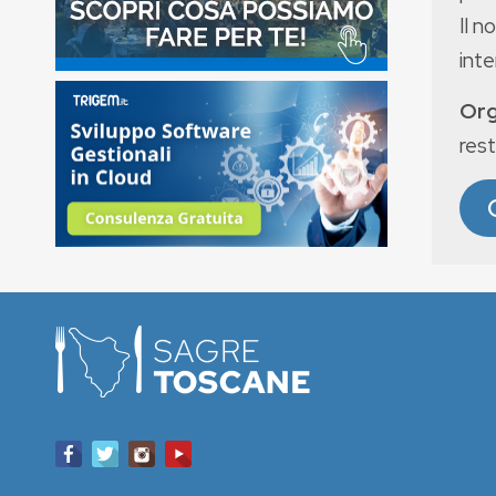
Il n
int
Org
rest