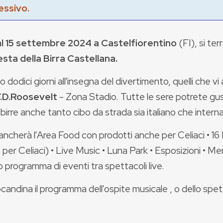
essivo.
al 15 settembre 2024
a Castelfiorentino
(FI), si ter
esta della Birra Castellana.
 dodici giorni all'insegna del divertimento, quelli che
F.D.Roosevelt
- Zona Stadio. Tutte le sere potrete gus
birre anche tanto cibo da strada sia italiano che intern
cherà l'Area Food con prodotti anche per Celiaci • 16 B
per Celiaci) • Live Music • Luna Park • Esposizioni • Merc
o programma di eventi tra spettacoli live.
ocandina il programma dell'ospite musicale , o dello spet