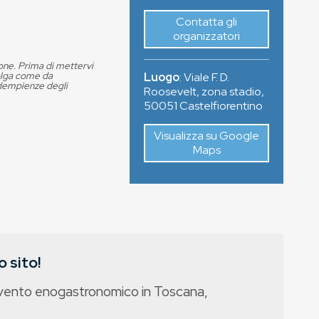
Contatta gli
organizzatori
ione. Prima di mettervi
volga come da
Luogo
:
Viale F. D.
adempienze degli
Roosevelt, zona stadio
,
50051
Castelfiorentino
Visualizza su Google
Maps
 sito!
evento enogastronomico in Toscana,