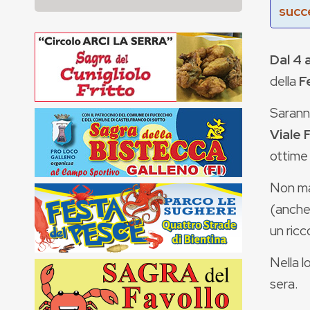
succ
Dal 4 
della
F
Saranno
Viale 
ottime 
Non man
(anche 
un ricc
Nella l
sera.