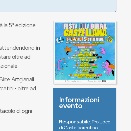
rà la 5ª edizione
 vi attendendono
in
tare oltre ad
azionale.
irre Artgianali
atini • oltre ad
Informazioni
evento
tacolo di ogni
Responsabile
: Pro Loco
di Castelfiorentino