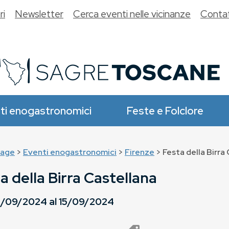
ri
Newsletter
Cerca eventi nelle vicinanze
Contat
ti enogastronomici
Feste e Folclore
age
>
Eventi enogastronomici
>
Firenze
> Festa della Birra
a della Birra Castellana
/09/2024
al
15/09/2024