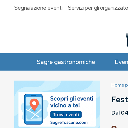
Segnalazione eventi
Servizi per gli organizzato
Sagre gastronomiche
Even
Home p
Fest
Dal
04