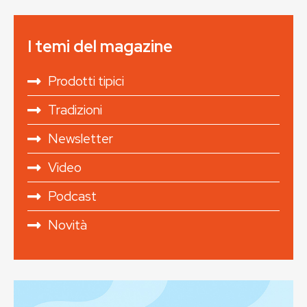
I temi del magazine
Prodotti tipici
Tradizioni
Newsletter
Video
Podcast
Novità