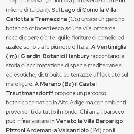
“tulipanomania” (la fioritura primaverile di oltre un
milione di tulipani).
Sul Lago di Como la Villa
Carlotta a Tremezzina
(Co) unisce un giardino
botanico ottocentesco ad una villa lombarda
ricca di opere d’arte: qui le fioriture di camelie ed
azalee sono tra le più note d’Italia.
A Ventimiglia
(Im) i Giardini Botanici Hanbury
raccontano la
storia di acclimatazione di specie mediterranee
ed esotiche, distribuite su terrazze affacciate sul
mare ligure.
A Merano (Bz) il Castel
Trauttmansdorff
propone un percorso
botanico tematico in Alto Adige ma con ambienti
provenienti da tutto il mondo. Chi ama il barocco
può infine visitare
in Veneto la Villa Barbarigo
Pizzoni Ardemani a Valsanzibio
(Pd) con il