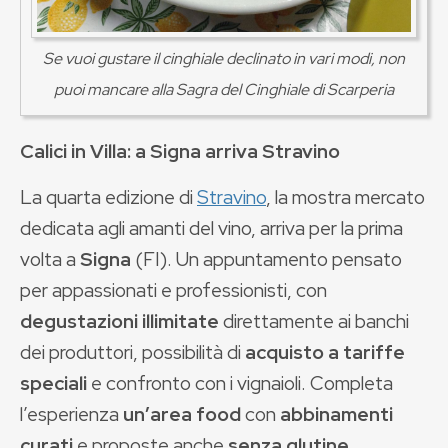
Se vuoi gustare il cinghiale declinato in vari modi, non
puoi mancare alla Sagra del Cinghiale di Scarperia
Calici in Villa: a Signa arriva Stravino
La quarta edizione di
Stravino
, la mostra mercato
dedicata agli amanti del vino, arriva per la prima
volta a
Signa
(FI). Un appuntamento pensato
per appassionati e professionisti, con
degustazioni illimitate
direttamente ai banchi
dei produttori, possibilità di
acquisto a tariffe
speciali
e confronto con i vignaioli. Completa
l’esperienza
un’area food
con
abbinamenti
curati
e proposte anche
senza glutine
,