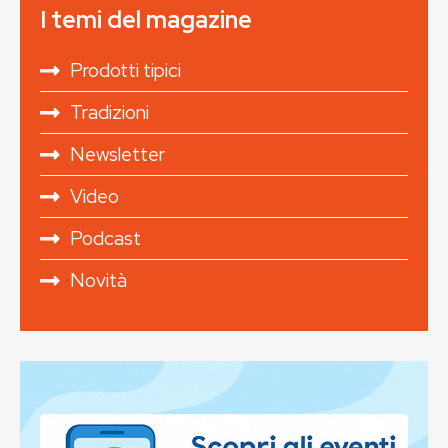
I temi del magazine
Prodotti tipici
Tradizioni
Newsletter
Video
Podcast
Novità