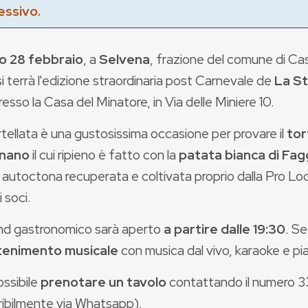
essivo.
o 28 febbraio
, a
Selvena
, frazione del comune di Ca
i terrà l'edizione straordinaria post Carnevale de
La St
resso la Casa del Minatore, in Via delle Miniere 10.
tellata è una gustosissima occasione per provare il
tor
gnano
il cui ripieno è fatto con la
patata bianca di Fa
 autoctona recuperata e coltivata proprio dalla Pro Lo
i soci.
nd gastronomico sarà aperto
a partire dalle 19:30
. Se
tenimento musicale
con musica dal vivo, karaoke e pi
ossibile
prenotare un tavolo
contattando il numero
ribilmente via Whatsapp).