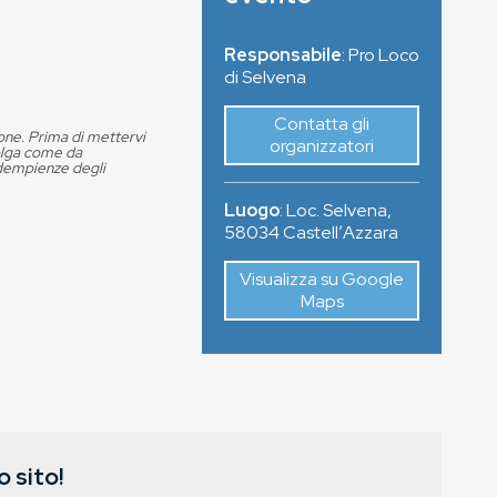
Responsabile
: Pro Loco
di Selvena
Contatta gli
ione. Prima di mettervi
organizzatori
volga come da
adempienze degli
Luogo
:
Loc. Selvena
,
58034
CastellʼAzzara
Visualizza su Google
Maps
 sito!