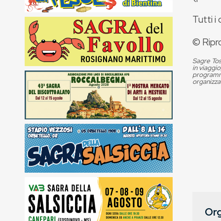
Tutti i
© Ripr
Sagre Tos
in viaggio
programma
organizza
Org