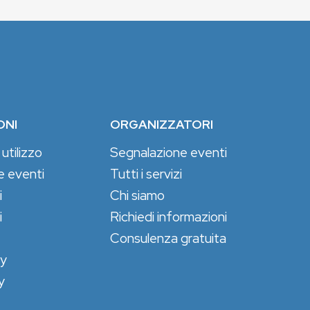
ONI
ORGANIZZATORI
 utilizzo
Segnalazione eventi
e eventi
Tutti i servizi
i
Chi siamo
i
Richiedi informazioni
Consulenza gratuita
cy
y