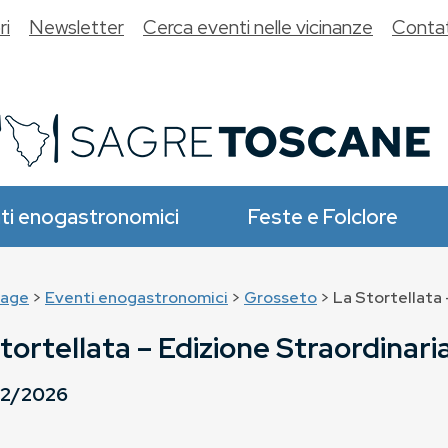
ri
Newsletter
Cerca eventi nelle vicinanze
Contat
ti enogastronomici
Feste e Folclore
age
>
Eventi enogastronomici
>
Grosseto
> La Stortellata 
tortellata – Edizione Straordinari
02/2026