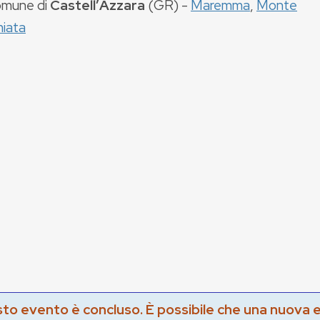
mune di
CastellʼAzzara
(
GR
) -
Maremma
,
Monte
iata
to evento è concluso. È possibile che una nuova 