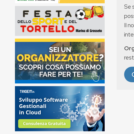
Se 
poss
Il n
int
Org
rest