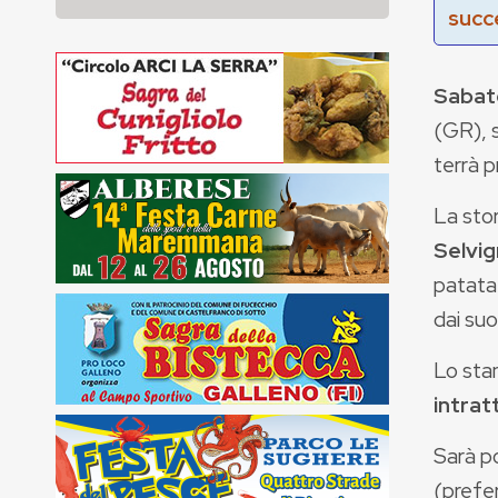
succ
Sabat
(GR), s
terrà p
La stor
Selvi
patata
dai suo
Lo sta
intrat
Sarà p
(prefe