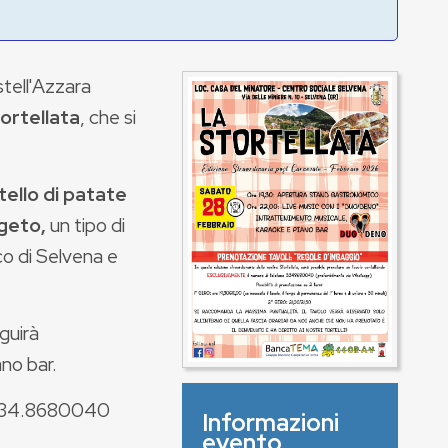
stell'Azzara
ortellata
, che si
tello di patate
ggeto,
un tipo di
co di Selvena e
guirà
ano bar.
 334.8680040
Informazioni
evento