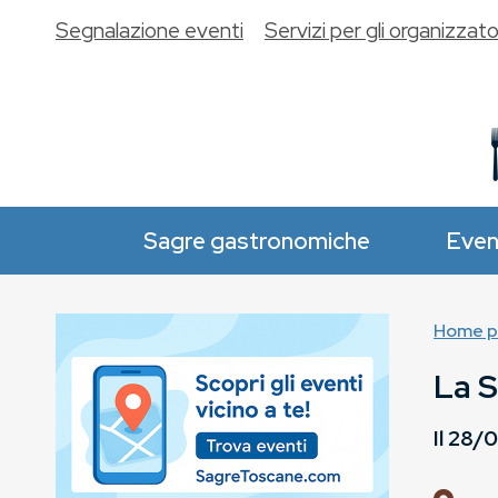
Segnalazione eventi
Servizi per gli organizzato
Sagre gastronomiche
Even
Home p
La S
Il
28/