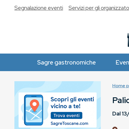
Segnalazione eventi
Servizi per gli organizzato
Sagre gastronomiche
Even
Home p
Pali
Dal
13