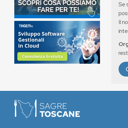
Se 
poss
Il n
int
Org
rest