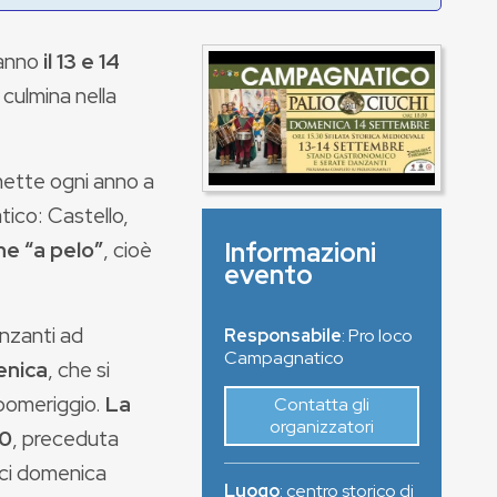
ranno
il 13 e 14
 culmina nella
ette ogni anno a
ico: Castello,
Informazioni
ne “a pelo”
, cioè
evento
anzanti ad
Responsabile
: Pro loco
Campagnatico
enica
, che si
l pomeriggio.
La
Contatta gli
organizzatori
00
, preceduta
mici domenica
Luogo
:
centro storico di