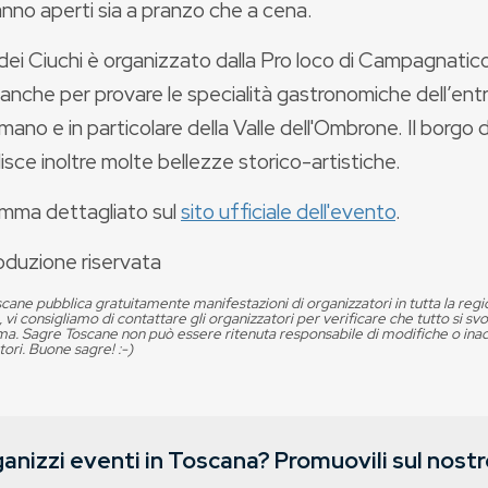
nno aperti sia a pranzo che a cena.
o dei Ciuchi è organizzato dalla Pro loco di Campagnatic
anche per provare le specialità gastronomiche dell’ent
no e in particolare della Valle dell'Ombrone. Il borgo
sce inoltre molte bellezze storico-artistiche.
mma dettagliato sul
sito ufficiale dell'evento
.
oduzione riservata
cane pubblica gratuitamente manifestazioni di organizzatori in tutta la reg
, vi consigliamo di contattare gli organizzatori per verificare che tutto si s
. Sagre Toscane non può essere ritenuta responsabile di modifiche o in
tori. Buone sagre! :-)
anizzi eventi in Toscana? Promuovili sul nostro