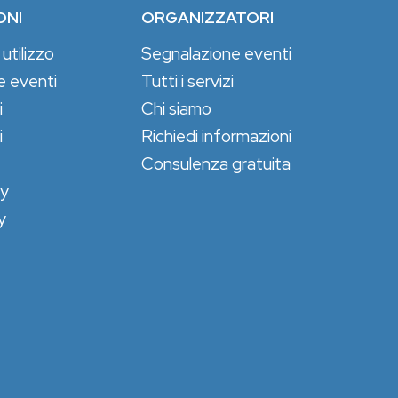
ONI
ORGANIZZATORI
 utilizzo
Segnalazione eventi
e eventi
Tutti i servizi
i
Chi siamo
i
Richiedi informazioni
Consulenza gratuita
cy
y