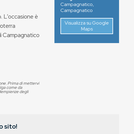
Campagnatico
,
Campagnatico
o. L'occasione è
Visualizza su Google
roterra
Maps
 di Campagnatico
ione. Prima di mettervi
volga come da
adempienze degli
 sito!