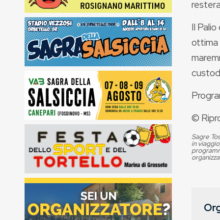
restera
Il Pali
ottima 
maremma
custodi
Progra
© Ripr
Sagre Tos
in viaggio
programma
organizza
Org