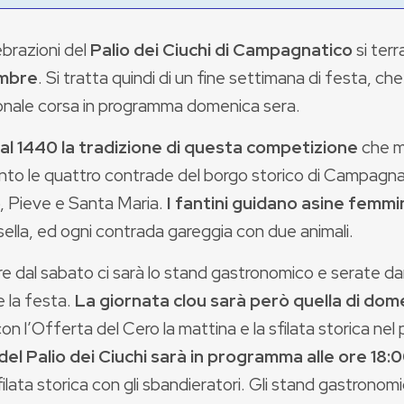
ebrazioni del
Palio dei Ciuchi di Campagnatico
si ter
mbre
. Si tratta quindi di un fine settimana di festa, che
ionale corsa in programma domenica sera.
 al 1440 la tradizione di questa competizione
che m
nto le quattro contrade del borgo storico di Campagnat
, Pieve e Santa Maria.
I fantini guidano asine femmi
ella, ed ogni contrada gareggia con due animali.
re dal sabato ci sarà lo stand gastronomico e serate d
e la festa.
La giornata clou sarà però quella di dom
con l’Offerta del Cero la mattina e la sfilata storica ne
del Palio dei Ciuchi sarà in programma alle ore 18:
filata storica con gli sbandieratori. Gli stand gastrono