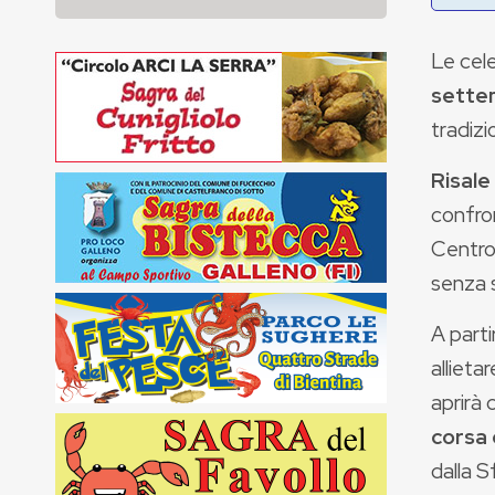
Le cel
sette
tradiz
Risale
confro
Centro
senza s
A parti
allietar
aprirà 
corsa 
dalla S