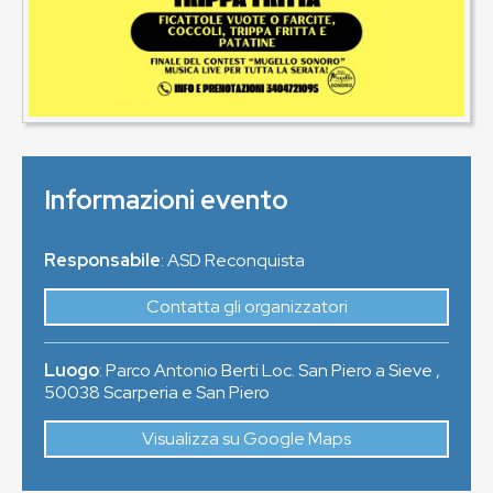
Informazioni evento
Responsabile
: ASD Reconquista
Contatta gli organizzatori
Luogo
:
Parco Antonio Berti Loc. San Piero a Sieve
,
50038
Scarperia e San Piero
Visualizza su Google Maps