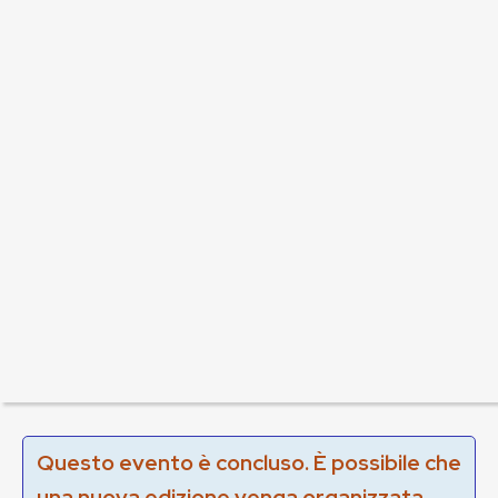
Questo evento è concluso. È possibile che
una nuova edizione venga organizzata