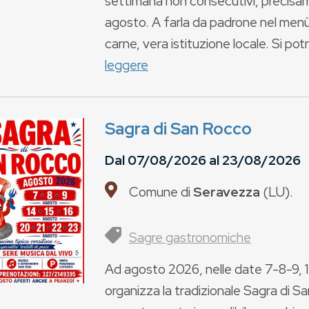
settimana non consecutivi, precisame
agosto. A farla da padrone nel menù d
carne, vera istituzione locale. Si pot
leggere
Sagra di San Rocco
Dal
07/08/2026
al
23/08/2026
Comune di
Seravezza
(
LU
).
Sagre gastronomiche
Ad agosto 2026, nelle date 7-8-9, 1
organizza la tradizionale Sagra di 