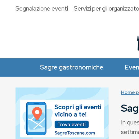
Segnalazione eventi
Servizi per gli organizzato
Sagre gastronomiche
Even
Home p
Sag
In ques
settim