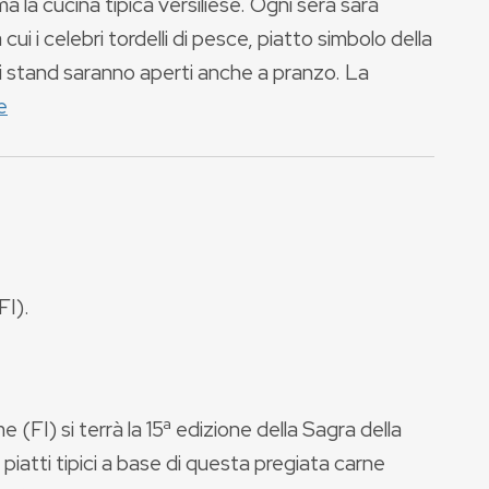
 la cucina tipica versiliese. Ogni sera sarà
 cui i celebri tordelli di pesce, piatto simbolo della
li stand saranno aperti anche a pranzo. La
e
FI
).
(FI) si terrà la 15ª edizione della Sagra della
piatti tipici a base di questa pregiata carne