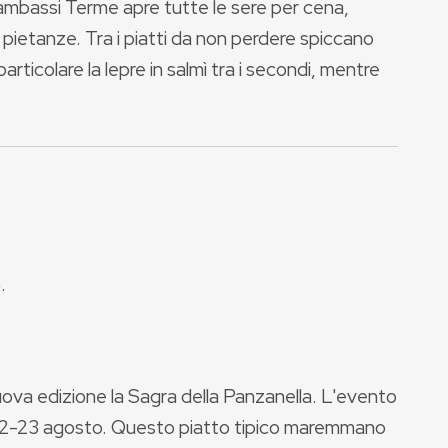
Gambassi Terme apre tutte le sere per cena,
ietanze. Tra i piatti da non perdere spiccano
particolare la lepre in salmì tra i secondi, mentre
.
va edizione la Sagra della Panzanella. L'evento
e 22-23 agosto. Questo piatto tipico maremmano