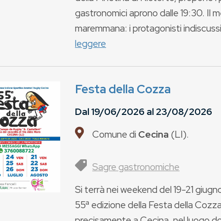
gastronomici aprono dalle 19:30. Il 
maremmana: i protagonisti indiscussi so
leggere
Festa della Cozza
Dal
19/06/2026
al
23/08/2026
Comune di
Cecina
(
LI
).
Sagre gastronomiche
Si terrà nei weekend del 19-21 giugn
55ª edizione della Festa della Cozza
precisamente a Cecina, nel luogo dove