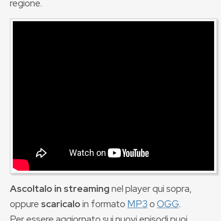
regione.
Ascoltalo in streaming
nel player qui sopra,
oppure
scaricalo
in formato
MP3
o
OGG
.
Per essere aggiornato sui nuovi episodi puoi