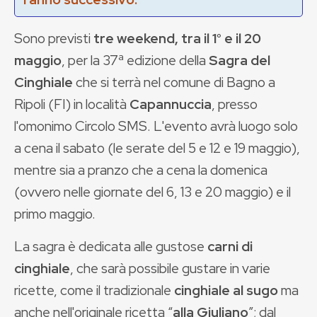
Sono previsti
tre weekend, tra il 1° e il 20
maggio
, per la 37ª edizione della
Sagra del
Cinghiale
che si terrà nel comune di Bagno a
Ripoli (FI) in località
Capannuccia
, presso
l'omonimo Circolo SMS. L'evento avrà luogo solo
a cena il sabato (le serate del 5 e 12 e 19 maggio),
mentre sia a pranzo che a cena la domenica
(ovvero nelle giornate del 6, 13 e 20 maggio) e il
primo maggio.
La sagra è dedicata alle gustose
carni di
cinghiale
, che sarà possibile gustare in varie
ricette, come il tradizionale
cinghiale al sugo
ma
anche nell'originale ricetta “
alla Giuliano
”; dal