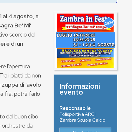
 1 al 4 agosto, a
agra Be' Mi'
tivo scorcio del
ere di un
re l'apertura
ra i piatti da non
la zuppa di 'avolo
Informazioni
evento
 fila, potrà farlo
Responsabile
:
Polisportiva ARCI
to dal buon cibo
Zambra Scuola Calcio
le orchestre da