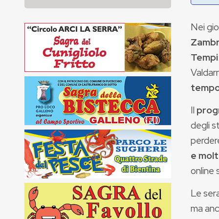
Nei gio
Zamb
Tempi
Valdar
temp
Il
prog
degli s
perder
e molt
online 
Le ser
ma anch