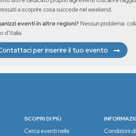
ostro sito è dedicato proprio agli eventi toscani e raggiu
eressati a scoprire cosa succede nel weekend.
anizzi eventi in altre regioni?
Nessun problema: colla
o d’Italia.
Contattaci per inserire il tuo evento
SCOPRI DI PIÙ
INFORMAZI
Cerca eventi nelle
Condizioni di