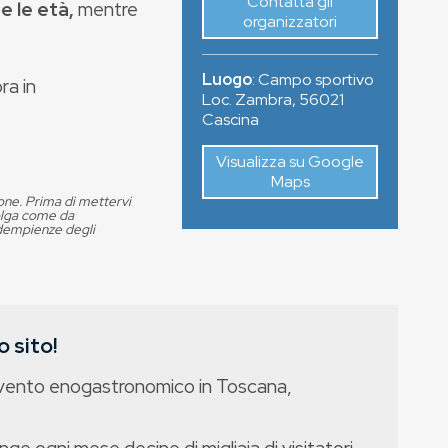
Contatta gli
e le età,
mentre
organizzatori
Luogo
:
Campo sportivo
ra in
Loc. Zambra
,
56021
Cascina
Visualizza su Google
Maps
ione. Prima di mettervi
volga come da
adempienze degli
 sito!
evento enogastronomico in Toscana,