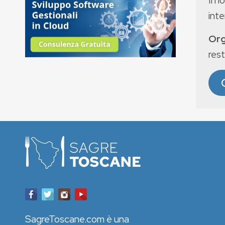
Il n
int
Org
rest
SagreToscane.com è una