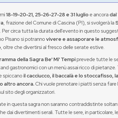
rni
18-19-20-21, 25-26-27-28 e 31 luglio
e ancora
dal
ra
, frazione del Comune di Cascina (PI), si svolgerà la
S
. Per circa tutta la durata dell'evento in questo sugges
no Pisano si potranno
vivere e assaporare le atmosf
o
, oltre che divertirsi al fresco delle serate estive.
ramma della Sagra Be' Mi' Tempi
prevede tutte le se
tand gastronomici con un menù assai ricco di pietanze. T
e spiccano
il cacciucco, il baccalà e lo stoccafisso, 
o altro ancora.
Chi vuole prenotare i piatti senza fare la
sul sito degli organizzatori.
ate in questa sagra non saranno contraddistinte soltan
e dai divertimenti serali. Tutte le sere, in particolare, 