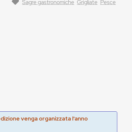
Sagre gastronomiche
Grigliate
Pesce
edizione venga organizzata l'anno