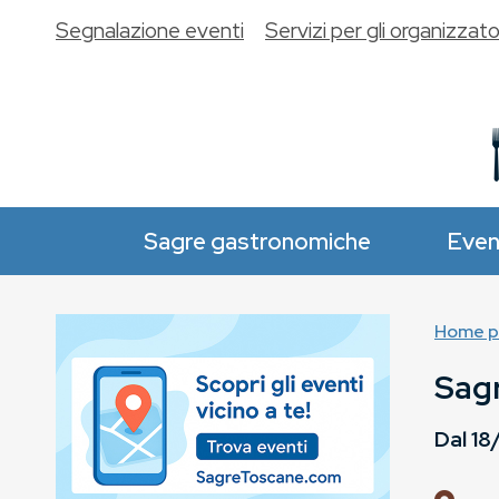
Segnalazione eventi
Servizi per gli organizzato
Sagre gastronomiche
Even
Home p
Sagr
Dal
18