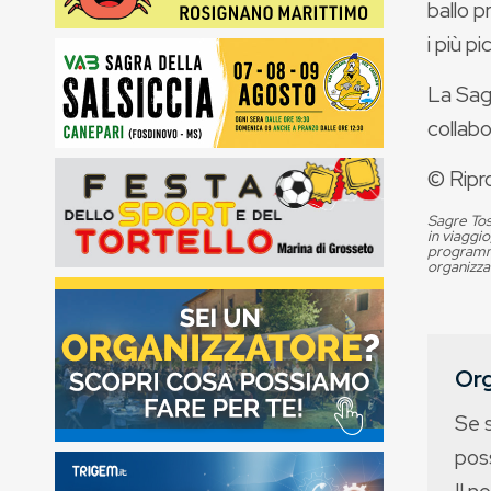
ballo 
i più p
La Sagr
collabo
© Ripr
Sagre Tos
in viaggio
programma
organizza
Org
Se 
poss