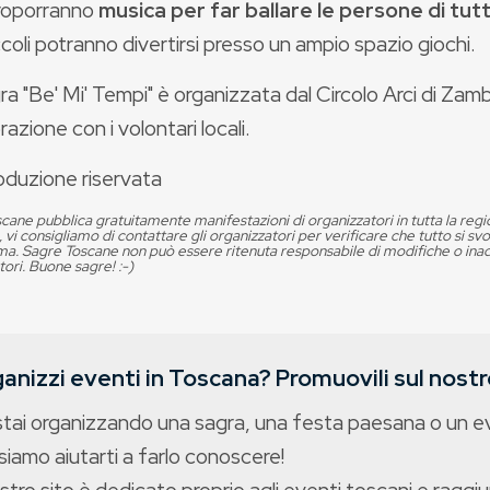
proporranno
musica per far ballare le persone di tutt
iccoli potranno divertirsi presso un ampio spazio giochi.
a "Be' Mi' Tempi" è organizzata dal Circolo Arci di Zamb
razione con i volontari locali.
oduzione riservata
cane pubblica gratuitamente manifestazioni di organizzatori in tutta la reg
, vi consigliamo di contattare gli organizzatori per verificare che tutto si s
. Sagre Toscane non può essere ritenuta responsabile di modifiche o in
tori. Buone sagre! :-)
anizzi eventi in Toscana? Promuovili sul nostro
stai organizzando una sagra, una festa paesana o un 
iamo aiutarti a farlo conoscere!