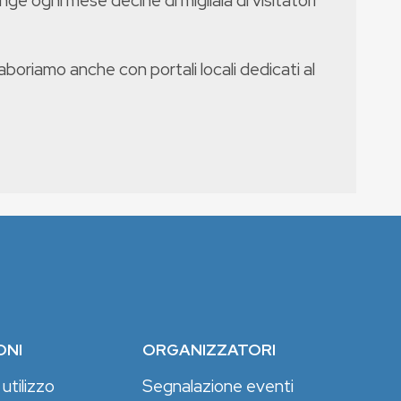
nge ogni mese decine di migliaia di visitatori
boriamo anche con portali locali dedicati al
ONI
ORGANIZZATORI
 utilizzo
Segnalazione eventi