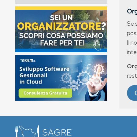
Org
Se 
poss
Il n
int
Org
rest