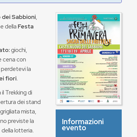
dei Sabbioni
,
ne della
Festa
ato:
giochi,
 e cena con
 perdetevi la
i fiori
.
 il Trekking di
pertura dei stand
grigliata mista,
ono previste la
Informazioni
evento
della lotteria.