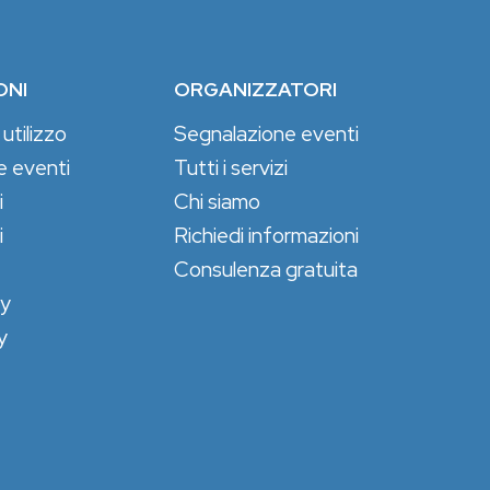
ONI
ORGANIZZATORI
 utilizzo
Segnalazione eventi
e eventi
Tutti i servizi
i
Chi siamo
i
Richiedi informazioni
Consulenza gratuita
cy
y