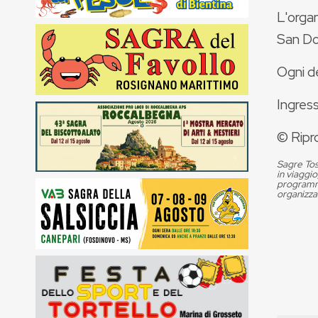
L'organ
San Don
Ogni de
Ingress
© Ripr
Sagre Tos
in viaggio
programma
organizza