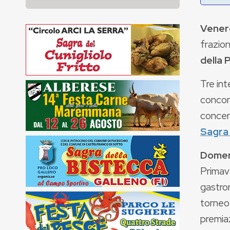
Venerd
frazio
della 
Tre int
concor
concer
Sagra 
Domen
Primav
gastron
torneo 
premiaz