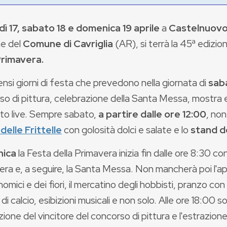
ì 17, sabato 18 e domenica 19 aprile
a
Castelnuovo 
ne del
Comune di Cavriglia
(AR), si terrà la 45ª edizio
Primavera.
ensi giorni di festa che prevedono nella giornata di
sab
so di pittura, celebrazione della Santa Messa, mostra
to live. Sempre sabato,
a partire dalle ore 12:00
, non
delle Frittelle
con golosità dolci e salate e lo
stand de
ica
la Festa della Primavera inizia fin dalle ore 8:30
con
era e, a seguire, la Santa Messa. Non mancherà poi l'a
omici e dei fiori, il mercatino degli hobbisti, pranzo con 
di calcio, esibizioni musicali e non solo. Alle ore 18:00 s
ione del vincitore del concorso di pittura e l'estrazione 