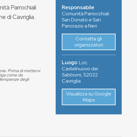
ità Parrochiali
Responsabile
:
Comunità Parrocchiali
e di Cavriglia.
San Donato e San
Pancrazio a Neri
Contatta gli
organizzatori
Luogo
:
Loc.
Castelnuovo dei
ione. Prima di mettervi
Sabbioni
,
52022
volga come da
adempienze degli
Cavriglia
Visualizza su Google
Maps