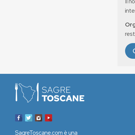
Il n
int
Org
rest
SagreToscane.com è una