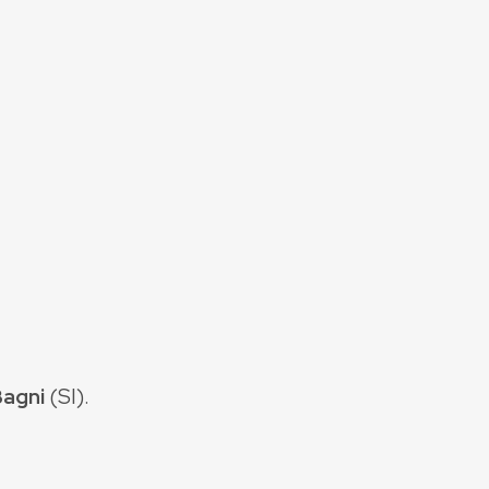
Bagni
(
SI
).